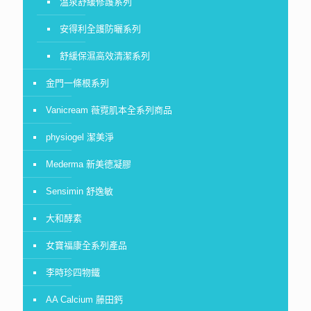
溫泉舒緩修護系列
安得利全護防曬系列
舒緩保濕高效清潔系列
金門一條根系列
Vanicream 薇霓肌本全系列商品
physiogel 潔美淨
Mederma 新美德凝膠
Sensimin 舒逸敏
大和酵素
女寶福康全系列產品
李時珍四物鐵
AA Calcium 藤田鈣