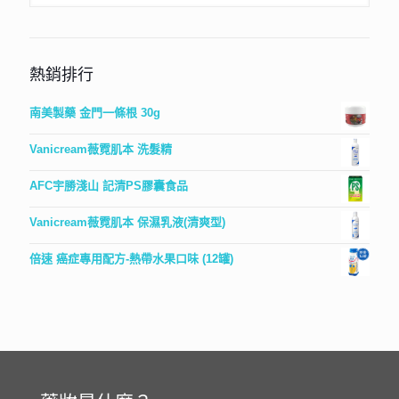
熱銷排行
南美製藥 金門一條根 30g
Vanicream薇霓肌本 洗髮精
AFC宇勝淺山 記清PS膠囊食品
Vanicream薇霓肌本 保濕乳液(清爽型)
倍速 癌症專用配方-熱帶水果口味 (12罐)