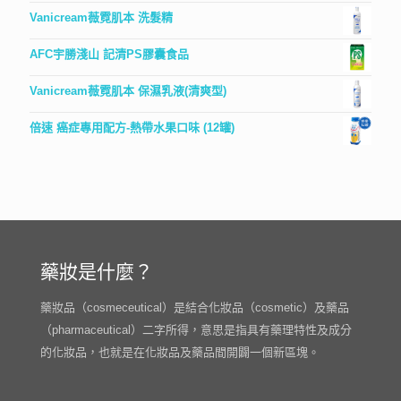
Vanicream薇霓肌本 洗髮精
AFC宇勝淺山 記清PS膠囊食品
Vanicream薇霓肌本 保濕乳液(清爽型)
倍速 癌症專用配方-熱帶水果口味 (12罐)
藥妝是什麼？
藥妝品（cosmeceutical）是結合化妝品（cosmetic）及藥品
（pharmaceutical）二字所得，意思是指具有藥理特性及成分
的化妝品，也就是在化妝品及藥品間開闢一個新區塊。