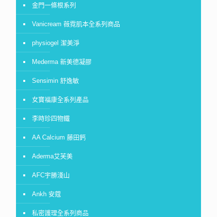
金門一條根系列
Vanicream 薇霓肌本全系列商品
physiogel 潔美淨
Mederma 新美德凝膠
Sensimin 舒逸敏
女寶福康全系列產品
李時珍四物鐵
AA Calcium 藤田鈣
Aderma艾芙美
AFC宇勝淺山
Ankh 安蔻
私密護理全系列商品