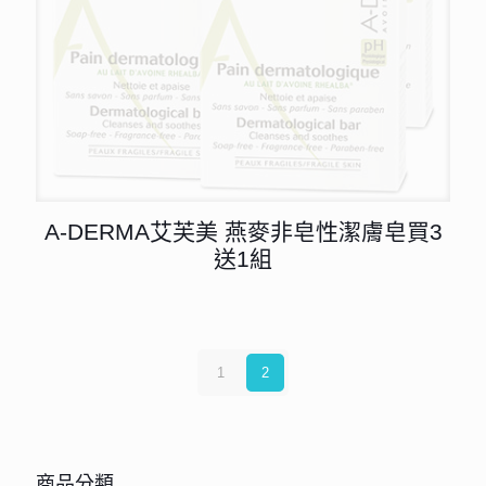
A-DERMA艾芙美 燕麥非皂性潔膚皂買3
送1組
1
2
商品分類