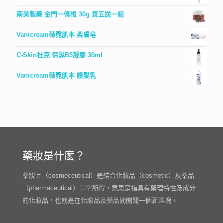
南美製藥 金門一條根 30g 買五送一組
Vanicream薇霓肌本 柔膚皂
C-Skin杜克 保濕B5凝膠 30ml
Vanicream薇霓肌本 護髮乳
藥妝是什麼？
藥妝品（cosmeceutical）是結合化妝品（cosmetic）及藥品
（pharmaceutical）二字所得，意思是指具有藥理特性及成分
的化妝品，也就是在化妝品及藥品間開闢一個新區塊。