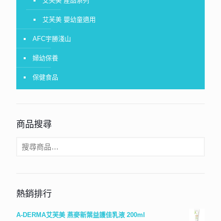
艾芙美 產品系列
艾芙美 嬰幼童適用
AFC宇勝淺山
婦幼保養
保健食品
商品搜尋
熱銷排行
A-DERMA艾芙美 燕麥新葉益護佳乳液 200ml