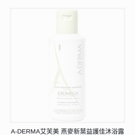
A-DERMA艾芙美 燕麥新葉益護佳沐浴露