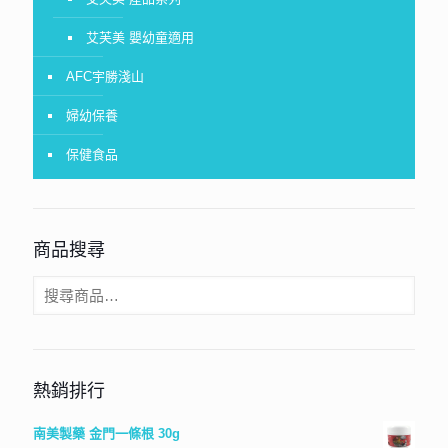
艾芙美 嬰幼童適用
AFC宇勝淺山
婦幼保養
保健食品
商品搜尋
熱銷排行
南美製藥 金門一條根 30g