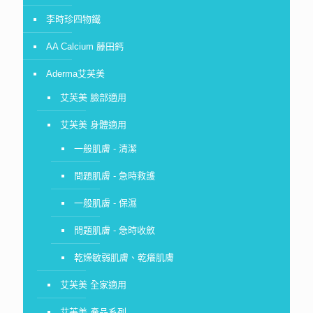
李時珍四物鐵
AA Calcium 藤田鈣
Aderma艾芙美
艾芙美 臉部適用
艾芙美 身體適用
一般肌膚 - 清潔
問題肌膚 - 急時救護
一般肌膚 - 保濕
問題肌膚 - 急時收斂
乾燥敏弱肌膚、乾癢肌膚
艾芙美 全家適用
艾芙美 產品系列