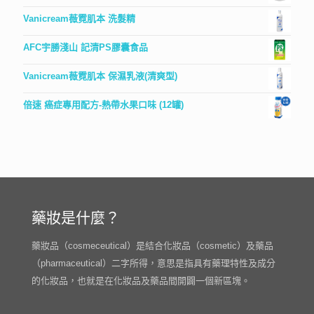
Vanicream薇霓肌本 洗髮精
AFC宇勝淺山 記清PS膠囊食品
Vanicream薇霓肌本 保濕乳液(清爽型)
倍速 癌症專用配方-熱帶水果口味 (12罐)
藥妝是什麼？
藥妝品（cosmeceutical）是結合化妝品（cosmetic）及藥品
（pharmaceutical）二字所得，意思是指具有藥理特性及成分
的化妝品，也就是在化妝品及藥品間開闢一個新區塊。