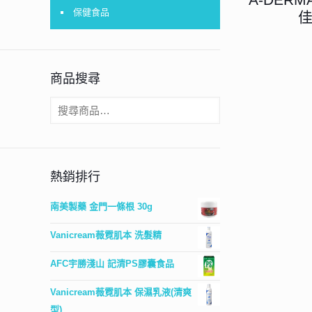
保健食品
佳
商品搜尋
熱銷排行
南美製藥 金門一條根 30g
Vanicream薇霓肌本 洗髮精
AFC宇勝淺山 記清PS膠囊食品
Vanicream薇霓肌本 保濕乳液(清爽
型)