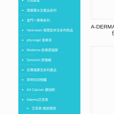
大和酵素
理膚寶水全產品系列
金門一條根系列
A-DER
Vanicream 薇霓肌本全系列商品
physiogel 潔美淨
Mederma 新美德凝膠
Sensimin 舒逸敏
女寶福康全系列產品
李時珍四物鐵
AA Calcium 藤田鈣
Aderma艾芙美
艾芙美 臉部適用