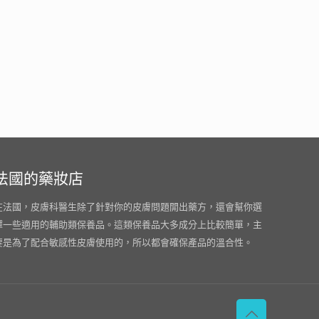
法國的藥妝店
在法國，皮膚科醫生除了針對你的皮膚問題開出藥方，還會幫你選
擇一些適用的輔助類保養品。這類保養品大多成分上比較簡單，主
要是為了配合敏感性皮膚使用的，所以都會確保產品的溫合性。