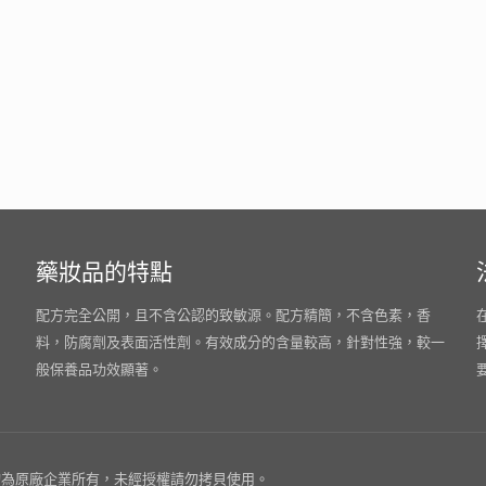
藥妝品的特點
配方完全公開，且不含公認的致敏源。配方精簡，不含色素，香
料，防腐劑及表面活性劑。有效成分的含量較高，針對性強，較一
般保養品功效顯著。
為原廠企業所有，未經授權請勿拷貝使用。