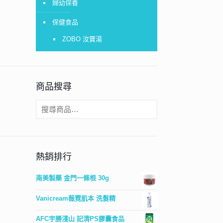
婦幼保養
保健食品
ZOBO 汝寶湯
商品搜尋
熱銷排行
南美製藥 金門一條根 30g
Vanicream薇霓肌本 洗髮精
AFC宇勝淺山 記清PS膠囊食品