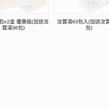
包x2盒 優惠組(加送汝
汝寶湯63包入(加送汝寶
寶湯36包)
包)