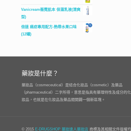
Vanicream薇霓肌本 保濕乳液(清爽
型)
倍速 癌症專用配方-熱帶水果口味
(12罐)
藥妝是什麼？
藥妝品（cosmeceutical）是結合化妝品（cosmetic）及藥品
（pharmaceutical）二字所得，意思是指具有藥理特性及成分的化
妝品，也就是在化妝品及藥品間開闢一個新區塊。
© 2015
E-DRUGSHOP
藥妝達人藥妝店
商標及其相關文件版權均