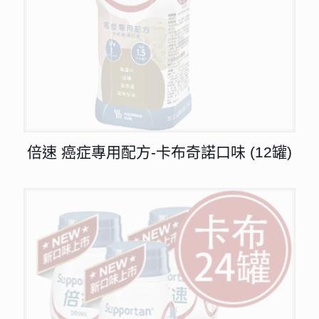
倍速 癌症專用配方-卡布奇諾口味 (12罐)