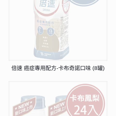
倍速 癌症專用配方-卡布奇諾口味 (8罐)