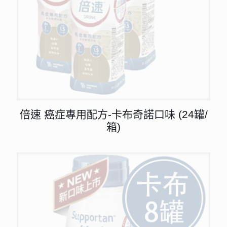
倍速 癌症專用配方-卡布奇諾口味 (24罐/
箱)