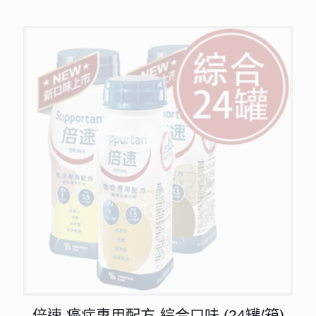
倍速 癌症專用配方-綜合口味 (24罐/箱)