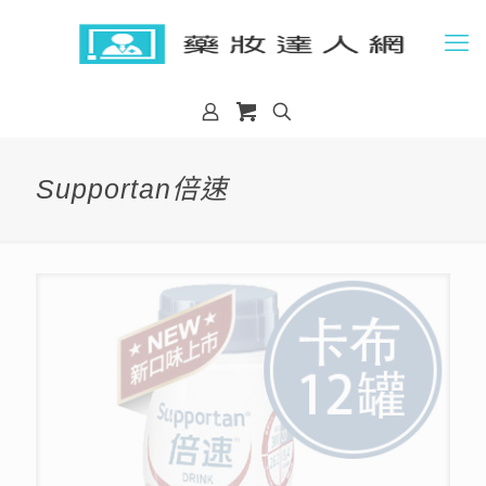
Supportan倍速