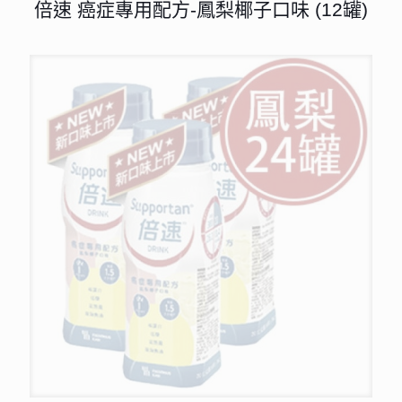
倍速 癌症專用配方-鳳梨椰子口味 (12罐)