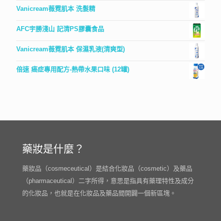
Vanicream薇霓肌本 洗髮精
AFC宇勝淺山 記清PS膠囊食品
Vanicream薇霓肌本 保濕乳液(清爽型)
倍速 癌症專用配方-熱帶水果口味 (12罐)
藥妝是什麼？
藥妝品（cosmeceutical）是結合化妝品（cosmetic）及藥品
（pharmaceutical）二字所得，意思是指具有藥理特性及成分
的化妝品，也就是在化妝品及藥品間開闢一個新區塊。