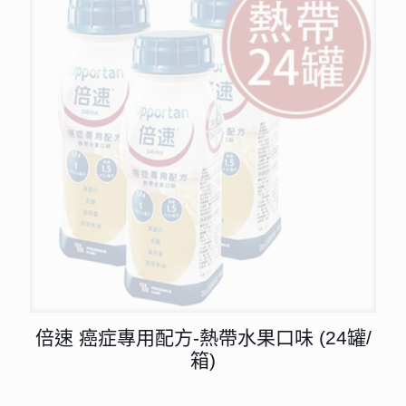
倍速 癌症專用配方-熱帶水果口味 (24罐/
箱)