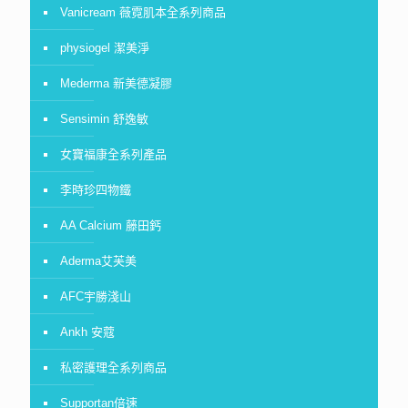
Vanicream 薇霓肌本全系列商品
physiogel 潔美淨
Mederma 新美德凝膠
Sensimin 舒逸敏
女寶福康全系列產品
李時珍四物鐵
AA Calcium 藤田鈣
Aderma艾芙美
AFC宇勝淺山
Ankh 安蔻
私密護理全系列商品
Supportan倍速