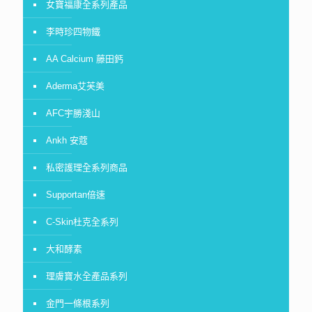
女寶福康全系列產品
李時珍四物鐵
AA Calcium 藤田鈣
Aderma艾芙美
AFC宇勝淺山
Ankh 安蔻
私密護理全系列商品
Supportan倍速
C-Skin杜克全系列
大和酵素
理膚寶水全產品系列
金門一條根系列