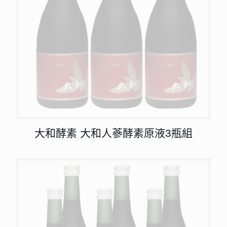
大和酵素 大和人蔘酵素原液3瓶組