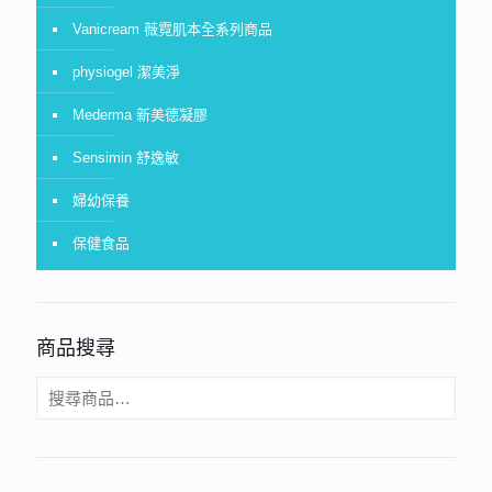
Vanicream 薇霓肌本全系列商品
physiogel 潔美淨
Mederma 新美德凝膠
Sensimin 舒逸敏
婦幼保養
保健食品
商品搜尋