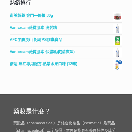
熱銷排行
南美製藥 金門一條根 30g
Vanicream薇霓肌本 洗髮精
AFC宇勝淺山 記清PS膠囊食品
Vanicream薇霓肌本 保濕乳液(清爽型)
倍速 癌症專用配方-熱帶水果口味 (12罐)
藥妝是什麼？
藥妝品（cosmeceutical）是結合化妝品（cosmetic）及藥品
（pharmaceutical）二字所得，意思是指具有藥理特性及成分