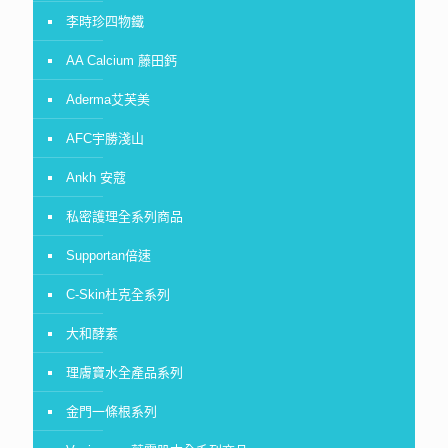
李時珍四物鐵
AA Calcium 藤田鈣
Aderma艾芙美
AFC宇勝淺山
Ankh 安蔻
私密護理全系列商品
Supportan倍速
C-Skin杜克全系列
大和酵素
理膚寶水全產品系列
金門一條根系列