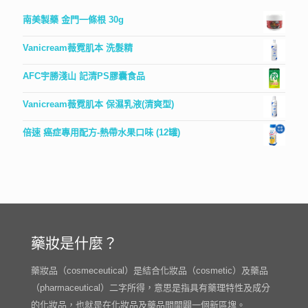
南美製藥 金門一條根 30g
Vanicream薇霓肌本 洗髮精
AFC宇勝淺山 記清PS膠囊食品
Vanicream薇霓肌本 保濕乳液(清爽型)
倍速 癌症專用配方-熱帶水果口味 (12罐)
藥妝是什麼？
藥妝品（cosmeceutical）是結合化妝品（cosmetic）及藥品
（pharmaceutical）二字所得，意思是指具有藥理特性及成分
的化妝品，也就是在化妝品及藥品間開闢一個新區塊。