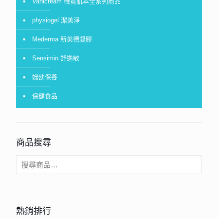
Vanicream 薇霓肌本全系列商品
physiogel 潔美淨
Mederma 新美德凝膠
Sensimin 舒逸敏
婦幼保養
保健食品
商品搜尋
熱銷排行