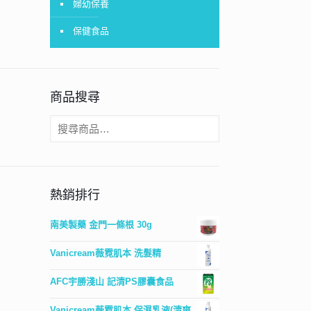
婦幼保養
保健食品
商品搜尋
熱銷排行
南美製藥 金門一條根 30g
Vanicream薇霓肌本 洗髮精
AFC宇勝淺山 記清PS膠囊食品
Vanicream薇霓肌本 保濕乳液(清爽