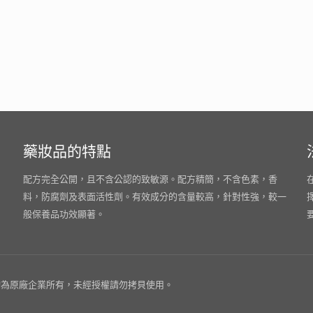
藥妝品的特點
配方完全公開，且不含公認的致敏源。配方精簡，不含色素，香
料，防腐劑及表面活性劑。有效成分的含量較高，針對性強，較一
般保養品功效顯著。
為原廠企業所有，未經授權請勿拷貝使用。