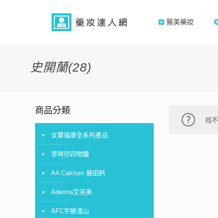
醫美藥妝
史開蘭(28)
商品分類
找
女寶福康全系列產品
李時珍四物鐵
AA Calcium 藤田鈣
Aderma艾芙美
AFC宇勝淺山