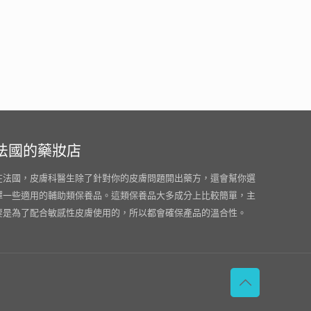
法國的藥妝店
在法國，皮膚科醫生除了針對你的皮膚問題開出藥方，還會幫你選
擇一些適用的輔助類保養品。這類保養品大多成分上比較簡單，主
要是為了配合敏感性皮膚使用的，所以都會確保產品的溫合性。