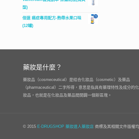
型)
倍速 癌症專用配方-熱帶水果口味
(12罐)
藥妝是什麼？
藥妝品（cosmeceutical）是結合化妝品（cosmetic）及藥品
（pharmaceutical）二字所得，意思是指具有藥理特性及成分的化
妝品，也就是在化妝品及藥品間開闢一個新區塊。
© 2015
E-DRUGSHOP
藥妝達人藥妝店
商標及其相關文件版權均