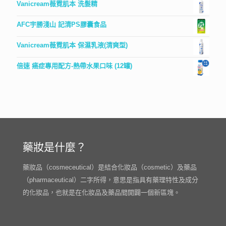
Vanicream薇霓肌本 洗髮精
AFC宇勝淺山 記清PS膠囊食品
Vanicream薇霓肌本 保濕乳液(清爽型)
倍速 癌症專用配方-熱帶水果口味 (12罐)
藥妝是什麼？
藥妝品（cosmeceutical）是結合化妝品（cosmetic）及藥品
（pharmaceutical）二字所得，意思是指具有藥理特性及成分
的化妝品，也就是在化妝品及藥品間開闢一個新區塊。