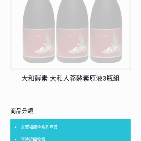
大和酵素 大和人蔘酵素原液3瓶組
商品分類
女寶福康全系列產品
李時珍四物鐵