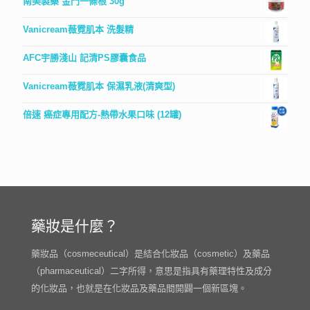
南美製藥 金門一條根 30g
Vanicream薇霓肌本 洗髮精
AFC宇勝淺山 記清PS膠囊食品
Vanicream薇霓肌本 保濕乳液(清爽型)
倍速 癌症專用配方-熱帶水果口味 (12罐)
藥妝是什麼？
藥妝品（cosmeceutical）是結合化妝品（cosmetic）及藥品
（pharmaceutical）二字所得，意思是指具有藥理特性及成分
的化妝品，也就是在化妝品及藥品間開闢一個新區塊。