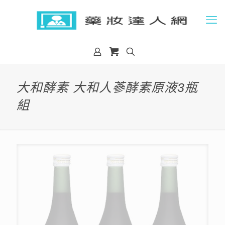
大和酵素 大和人蔘酵素原液3瓶
組