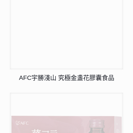
AFC宇勝淺山 究極金盞花膠囊食品