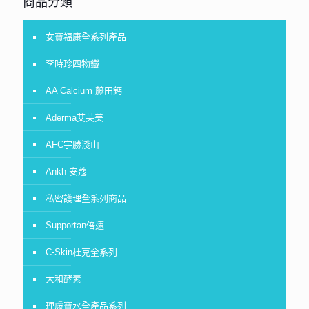
商品分類
女寶福康全系列產品
李時珍四物鐵
AA Calcium 藤田鈣
Aderma艾芙美
AFC宇勝淺山
Ankh 安蔻
私密護理全系列商品
Supportan倍速
C-Skin杜克全系列
大和酵素
理膚寶水全產品系列