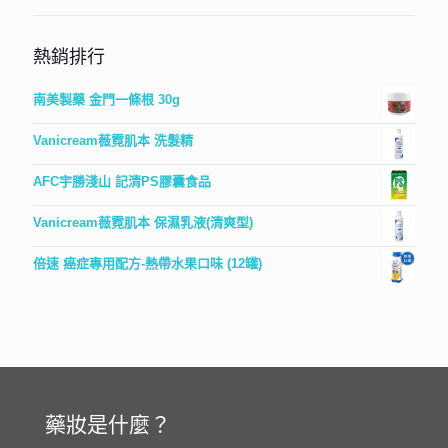
熱銷排行
南美製藥 金門一條根 30g
Vanicream薇霓肌本 洗髮精
AFC宇勝淺山 記清PS膠囊食品
Vanicream薇霓肌本 保濕乳液(清爽型)
倍速 癌症專用配方-熱帶水果口味 (12罐)
藥妝是什麼？