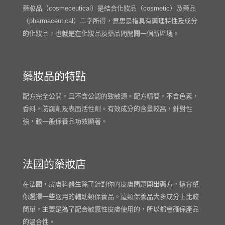
藥妝品（cosmeceutical）是結合化妝品（cosmetic）及藥品
（pharmaceutical）二字所得，意思是指具有藥理特性及成分
的化妝品，也就是在化妝品及藥品間開闢一個新區塊。
藥妝品的特點
配方完全公開，且不含公認的致敏源。配方精簡，不含色素，
香料，防腐劑及表面活性劑。有效成分的含量較高，針對性
強，較一般保養品功效顯著。
法國的藥妝店
在法國，皮膚科醫生除了針對你的皮膚問題開出藥方，還會幫
你選擇一些適用的輔助類保養品。這類保養品大多成分上比較
簡單，主要是為了配合敏感性皮膚使用的，所以都會確保產品
的溫合性。