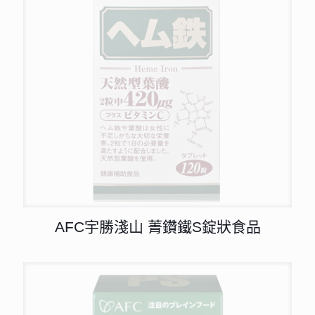
AFC宇勝淺山 菁鑽鐵S錠狀食品