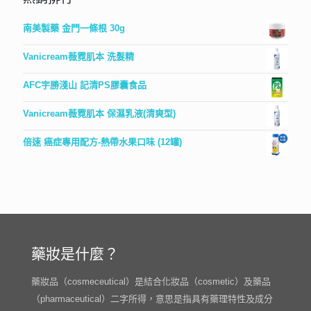
南美製藥 金門一條根 30g
Vanicream薇霓肌本 洗髮精
AFC宇勝淺山 記清PS膠囊食品
Vanicream薇霓肌本 保濕乳液(清爽型)
倍速 癌症專用配方-熱帶水果口味 (12罐)
藥妝是什麼？
藥妝品（cosmeceutical）是結合化妝品（cosmetic）及藥品
（pharmaceutical）二字所得，意思是指具有藥理特性及成分