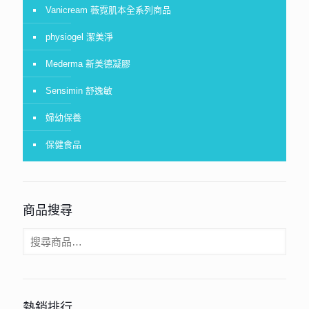
Vanicream 薇霓肌本全系列商品
physiogel 潔美淨
Mederma 新美德凝膠
Sensimin 舒逸敏
婦幼保養
保健食品
商品搜尋
熱銷排行