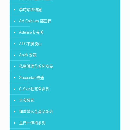
李時珍四物鐵
AA Calcium 藤田鈣
Aderma艾芙美
AFC宇勝淺山
Ankh 安蔻
私密護理全系列商品
Supportan倍速
C-Skin杜克全系列
大和酵素
理膚寶水全產品系列
金門一條根系列