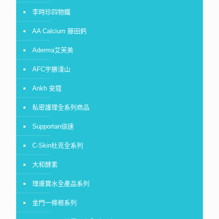
李時珍四物鐵
AA Calcium 藤田鈣
Aderma艾芙美
AFC宇勝淺山
Ankh 安蔻
私密護理全系列商品
Supportan倍速
C-Skin杜克全系列
大和酵素
理膚寶水全產品系列
金門一條根系列