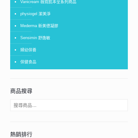
Vanicream 薇霓肌本全系列商品
physiogel 潔美淨
Mederma 新美德凝膠
Sensimin 舒逸敏
婦幼保養
保健食品
商品搜尋
熱銷排行