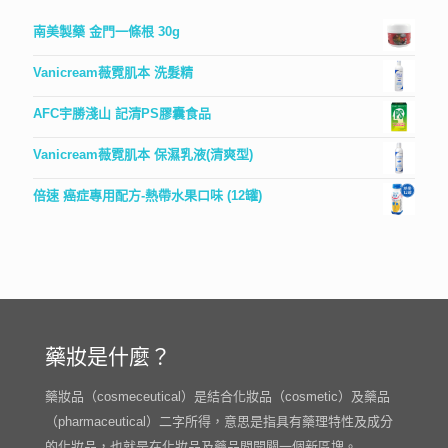
南美製藥 金門一條根 30g
Vanicream薇霓肌本 洗髮精
AFC宇勝淺山 記清PS膠囊食品
Vanicream薇霓肌本 保濕乳液(清爽型)
倍速 癌症專用配方-熱帶水果口味 (12罐)
藥妝是什麼？
藥妝品（cosmeceutical）是結合化妝品（cosmetic）及藥品
（pharmaceutical）二字所得，意思是指具有藥理特性及成分
的化妝品，也就是在化妝品及藥品間開闢一個新區塊。