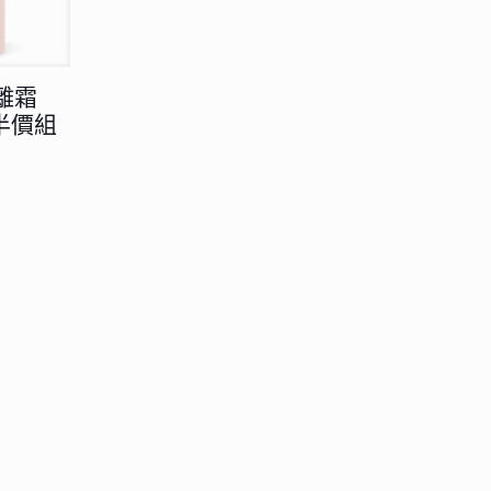
離霜
件半價組