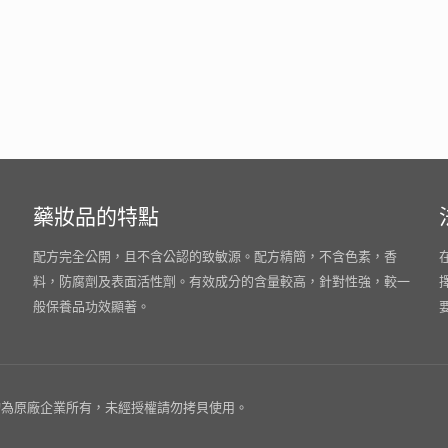
藥妝品的特點
配方完全公開，且不含公認的致敏源。配方精簡，不含色素，香
料，防腐劑及表面活性劑。有效成分的含量較高，針對性強，較一
般保養品功效顯著。
為原廠企業所有，未經授權請勿拷貝使用。