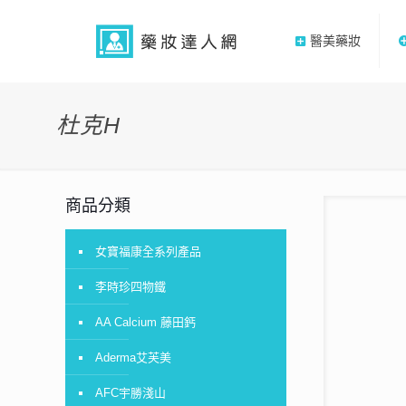
醫美藥妝
杜克H
商品分類
女寶福康全系列產品
李時珍四物鐵
AA Calcium 藤田鈣
Aderma艾芙美
AFC宇勝淺山