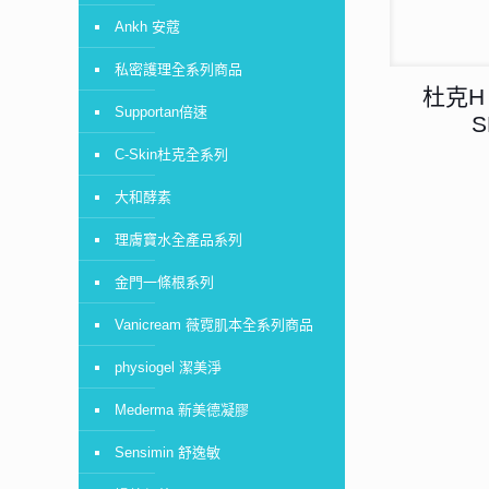
Ankh 安蔻
私密護理全系列商品
杜克H
Supportan倍速
S
C-Skin杜克全系列
大和酵素
理膚寶水全產品系列
金門一條根系列
Vanicream 薇霓肌本全系列商品
physiogel 潔美淨
Mederma 新美德凝膠
Sensimin 舒逸敏