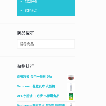
婦幼保養
保健食品
商品搜尋
熱銷排行
南美製藥 金門一條根 30g
Vanicream薇霓肌本 洗髮精
AFC宇勝淺山 記清PS膠囊食品
Vanicream薇霓肌本 保濕乳液(清爽