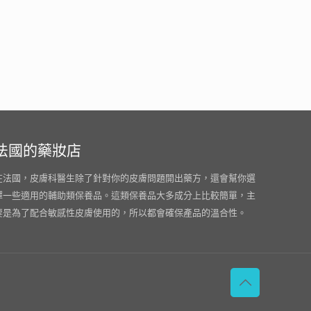
法國的藥妝店
在法國，皮膚科醫生除了針對你的皮膚問題開出藥方，還會幫你選
擇一些適用的輔助類保養品。這類保養品大多成分上比較簡單，主
要是為了配合敏感性皮膚使用的，所以都會確保產品的溫合性。