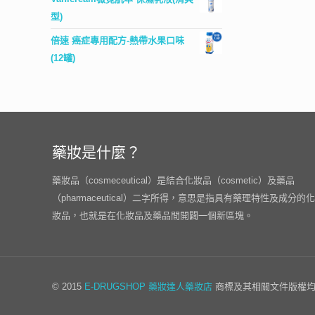
型)
倍速 癌症專用配方-熱帶水果口味
(12罐)
藥妝是什麼？
藥妝品（cosmeceutical）是結合化妝品（cosmetic）及藥品
（pharmaceutical）二字所得，意思是指具有藥理特性及成分的化
妝品，也就是在化妝品及藥品間開闢一個新區塊。
© 2015
E-DRUGSHOP
藥妝達人藥妝店
商標及其相關文件版權均