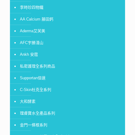
李時珍四物鐵
AA Calcium 藤田鈣
Aderma艾芙美
AFC宇勝淺山
Ankh 安蔻
私密護理全系列商品
Supportan倍速
C-Skin杜克全系列
大和酵素
理膚寶水全產品系列
金門一條根系列