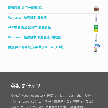
南美製藥 金門一條根 30g
Vanicream薇霓肌本 洗髮精
AFC宇勝淺山 記清PS膠囊食品
Vanicream薇霓肌本 保濕乳液(清爽型)
倍速 癌症專用配方-熱帶水果口味 (12罐)
藥妝是什麼？
藥妝品（cosmeceutical）是結合化妝品（cosmetic）及藥品
（pharmaceutical）二字所得，意思是指具有藥理特性及成分
的化妝品，也就是在化妝品及藥品間開闢一個新區塊。