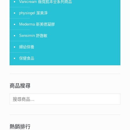
Vanicream 薇霓肌本全系列商品
physiogel 潔美淨
Mederma 新美德凝膠
Sensimin 舒逸敏
婦幼保養
保健食品
商品搜尋
熱銷排行