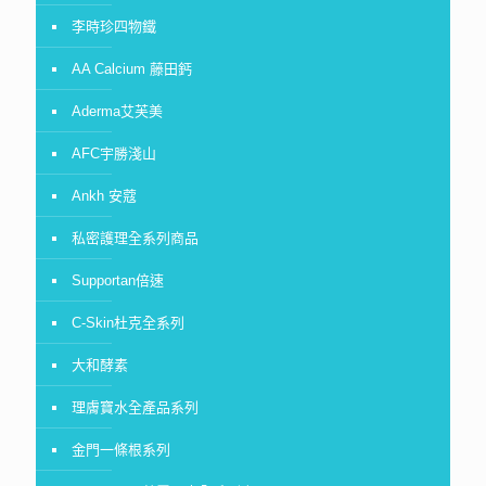
李時珍四物鐵
AA Calcium 藤田鈣
Aderma艾芙美
AFC宇勝淺山
Ankh 安蔻
私密護理全系列商品
Supportan倍速
C-Skin杜克全系列
大和酵素
理膚寶水全產品系列
金門一條根系列