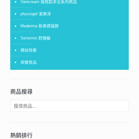
Vanicream 薇霓肌本全系列商品
physiogel 潔美淨
Mederma 新美德凝膠
Sensimin 舒逸敏
婦幼保養
保健食品
商品搜尋
熱銷排行