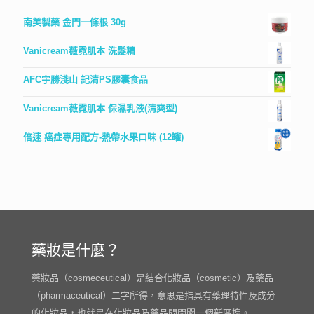
南美製藥 金門一條根 30g
Vanicream薇霓肌本 洗髮精
AFC宇勝淺山 記清PS膠囊食品
Vanicream薇霓肌本 保濕乳液(清爽型)
倍速 癌症專用配方-熱帶水果口味 (12罐)
藥妝是什麼？
藥妝品（cosmeceutical）是結合化妝品（cosmetic）及藥品
（pharmaceutical）二字所得，意思是指具有藥理特性及成分
的化妝品，也就是在化妝品及藥品間開闢一個新區塊。