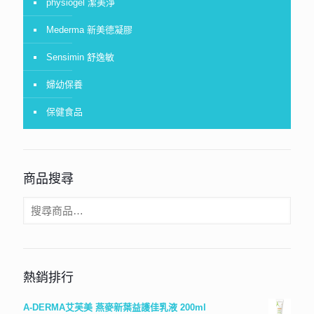
physiogel 潔美淨
Mederma 新美德凝膠
Sensimin 舒逸敏
婦幼保養
保健食品
商品搜尋
熱銷排行
A-DERMA艾芙美 燕麥新葉益護佳乳液 200ml