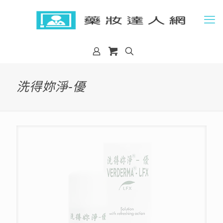
洗得妳淨-優