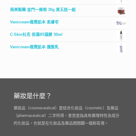
南美製藥 金門一條根 30g 買五送一組
Vanicream薇霓肌本 柔膚皂
C-Skin杜克 保濕B5凝膠 30ml
Vanicream薇霓肌本 護髮乳
藥妝是什麼？
藥妝品（cosmeceutical）是結合化妝品（cosmetic）及藥品
（pharmaceutical）二字所得，意思是指具有藥理特性及成分
的化妝品，也就是在化妝品及藥品間開闢一個新區塊。