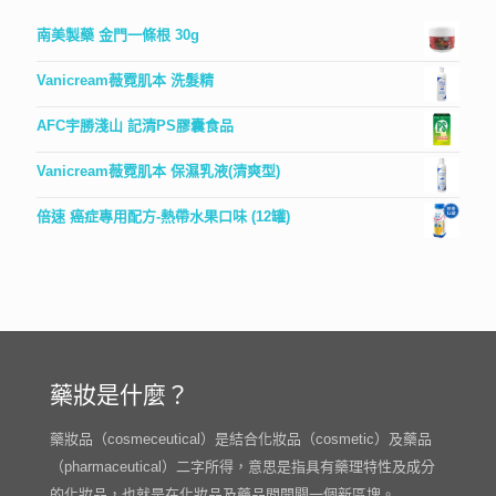
南美製藥 金門一條根 30g
Vanicream薇霓肌本 洗髮精
AFC宇勝淺山 記清PS膠囊食品
Vanicream薇霓肌本 保濕乳液(清爽型)
倍速 癌症專用配方-熱帶水果口味 (12罐)
藥妝是什麼？
藥妝品（cosmeceutical）是結合化妝品（cosmetic）及藥品
（pharmaceutical）二字所得，意思是指具有藥理特性及成分
的化妝品，也就是在化妝品及藥品間開闢一個新區塊。