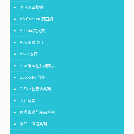
李時珍四物鐵
AA Calcium 藤田鈣
Aderma艾芙美
AFC宇勝淺山
Ankh 安蔻
私密護理全系列商品
Supportan倍速
C-Skin杜克全系列
大和酵素
理膚寶水全產品系列
金門一條根系列