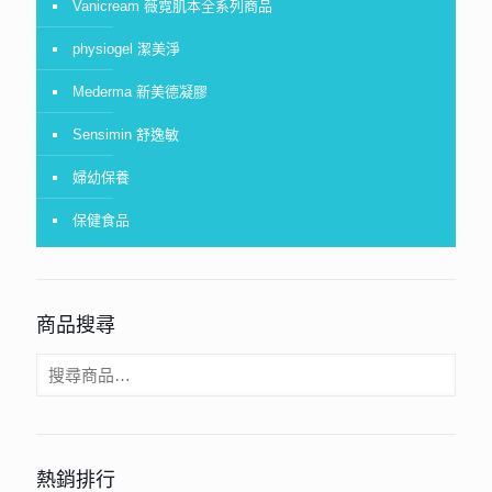
Vanicream 薇霓肌本全系列商品
physiogel 潔美淨
Mederma 新美德凝膠
Sensimin 舒逸敏
婦幼保養
保健食品
商品搜尋
熱銷排行