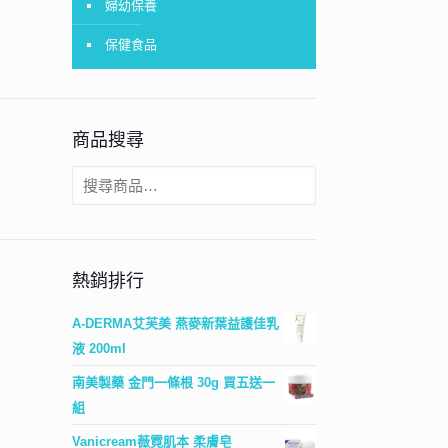
婦幼保養
保健食品
商品搜尋
熱銷排行
A-DERMA艾芙美 燕麥新葉益護佳乳
液 200ml
南美製藥 金門一條根 30g 買五送一
組
Vanicream薇霓肌本 柔膚皂