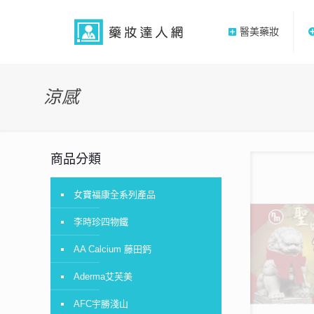
醫美藥妝
涼感
商品分類
女寶福康全系列產品
李時珍四物鐵
AA Calcium 藤田鈣
Aderma艾芙美
AFC宇勝淺山