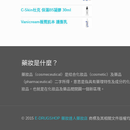
C-Skin杜克 保濕B5凝膠 30ml
Vanicream薇霓肌本 護髮乳
藥妝是什麼？
藥妝品（cosmeceutical）是結合化妝品（cosmetic）及藥品
（pharmaceutical）二字所得，意思是指具有藥理特性及成分的化
妝品，也就是在化妝品及藥品間開闢一個新區塊。
© 2015
E-DRUGSHOP
藥妝達人藥妝店
商標及其相關文件版權均