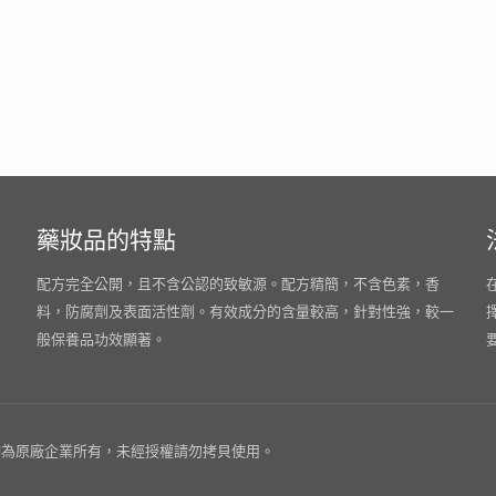
藥妝品的特點
配方完全公開，且不含公認的致敏源。配方精簡，不含色素，香
料，防腐劑及表面活性劑。有效成分的含量較高，針對性強，較一
般保養品功效顯著。
為原廠企業所有，未經授權請勿拷貝使用。