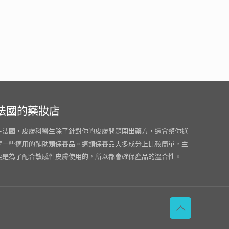
法國的藥妝店
在法國，皮膚科醫生除了針對你的皮膚問題開出藥方，還會幫你選
擇一些適用的輔助類保養品。這類保養品大多成分上比較簡單，主
要是為了配合敏感性皮膚使用的，所以都會確保產品的溫合性。