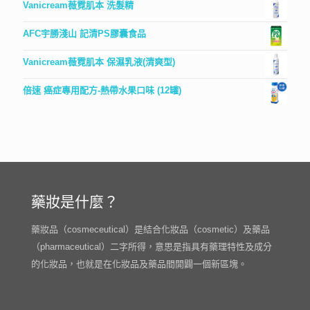
Vanicream薇霓肌本 洗髮精
AFC宇勝淺山 記清PS膠囊食品
Vanicream薇霓肌本 保濕乳液(清爽型)
倍速 癌症專用配方-熱帶水果口味 (12罐)
藥妝是什麼？
藥妝品（cosmeceutical）是結合化妝品（cosmetic）及藥品
（pharmaceutical）二字所得，意思是指具有藥理特性及成分
的化妝品，也就是在化妝品及藥品間開闢一個新區塊。