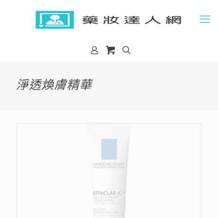
淨透煥膚精華