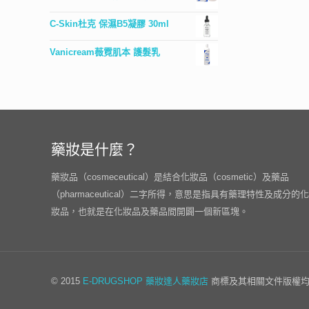
C-Skin杜克 保濕B5凝膠 30ml
Vanicream薇霓肌本 護髮乳
藥妝是什麼？
藥妝品（cosmeceutical）是結合化妝品（cosmetic）及藥品
（pharmaceutical）二字所得，意思是指具有藥理特性及成分的化
妝品，也就是在化妝品及藥品間開闢一個新區塊。
© 2015
E-DRUGSHOP
藥妝達人藥妝店
商標及其相關文件版權均