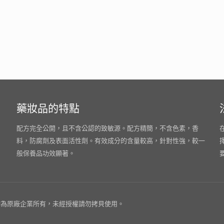
藥妝品的特點
配方完全公開，且不含公認的致敏源。配方精簡，不含色素，香
料，防腐劑及表面活性劑。有效成分的含量較高，針對性強，較一
般保養品功效顯著。
為原廠企業所有，未經授權請勿拷貝使用。