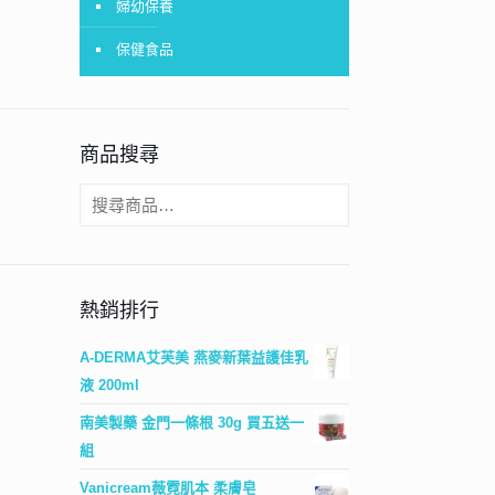
婦幼保養
保健食品
商品搜尋
熱銷排行
A-DERMA艾芙美 燕麥新葉益護佳乳
液 200ml
南美製藥 金門一條根 30g 買五送一
組
Vanicream薇霓肌本 柔膚皂