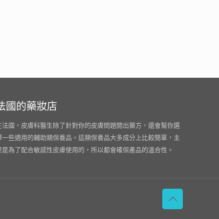
法國的藥妝店
在法國，皮膚科醫生除了針對你的皮膚問題開出藥方，還會幫你選
擇一些適用的輔助類保養品。這類保養品大多成分上比較簡單，主
要是為了配合敏感性皮膚使用的，所以都會確保產品的溫合性。