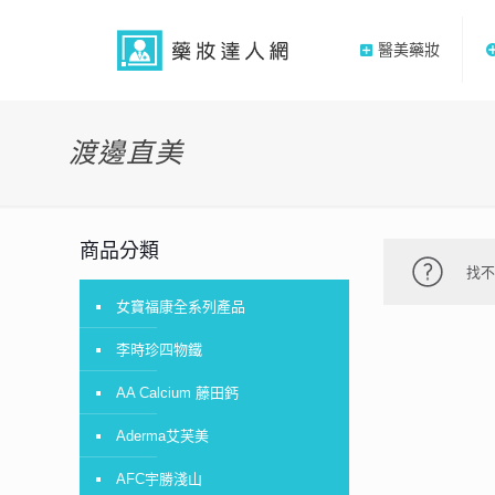
醫美藥妝
渡邊直美
商品分類
找
女寶福康全系列產品
李時珍四物鐵
AA Calcium 藤田鈣
Aderma艾芙美
AFC宇勝淺山