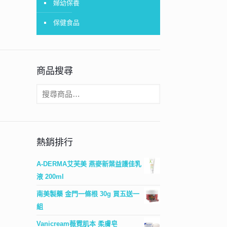
婦幼保養
保健食品
商品搜尋
熱銷排行
A-DERMA艾芙美 燕麥新葉益護佳乳
液 200ml
南美製藥 金門一條根 30g 買五送一
組
Vanicream薇霓肌本 柔膚皂