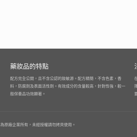
藥妝品的特點
配方完全公開，且不含公認的致敏源。配方精簡，不含色素，香
料，防腐劑及表面活性劑。有效成分的含量較高，針對性強，較一
般保養品功效顯著。
為原廠企業所有，未經授權請勿拷貝使用。