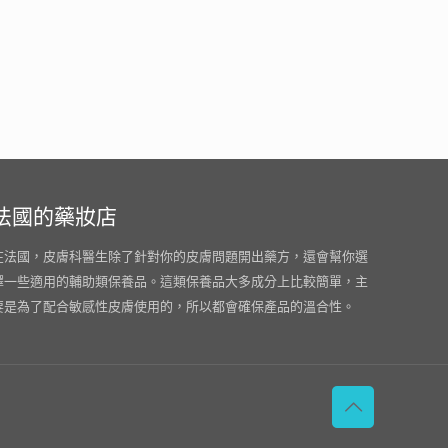
法國的藥妝店
在法國，皮膚科醫生除了針對你的皮膚問題開出藥方，還會幫你選
擇一些適用的輔助類保養品。這類保養品大多成分上比較簡單，主
要是為了配合敏感性皮膚使用的，所以都會確保產品的溫合性。