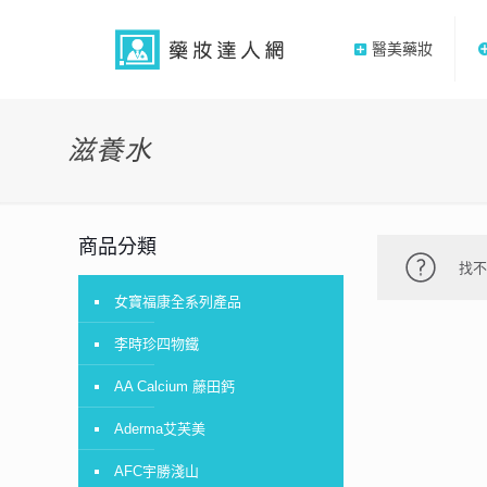
醫美藥妝
滋養水
商品分類
找
女寶福康全系列產品
李時珍四物鐵
AA Calcium 藤田鈣
Aderma艾芙美
AFC宇勝淺山