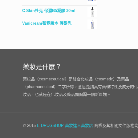
C-Skin杜克 保濕B5凝膠 30ml
Vanicream薇霓肌本 護髮乳
藥妝是什麼？
藥妝品（cosmeceutical）是結合化妝品（cosmetic）及藥品
（pharmaceutical）二字所得，意思是指具有藥理特性及成分的化
妝品，也就是在化妝品及藥品間開闢一個新區塊。
© 2015
E-DRUGSHOP
藥妝達人藥妝店
商標及其相關文件版權均