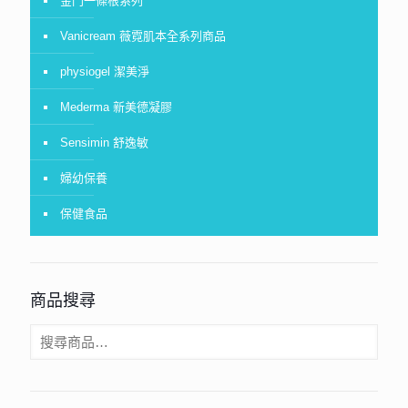
金門一條根系列
Vanicream 薇霓肌本全系列商品
physiogel 潔美淨
Mederma 新美德凝膠
Sensimin 舒逸敏
婦幼保養
保健食品
商品搜尋