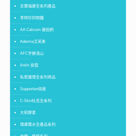
女寶福康全系列產品
李時珍四物鐵
AA Calcium 藤田鈣
Aderma艾芙美
AFC宇勝淺山
Ankh 安蔻
私密護理全系列商品
Supportan倍速
C-Skin杜克全系列
大和酵素
理膚寶水全產品系列