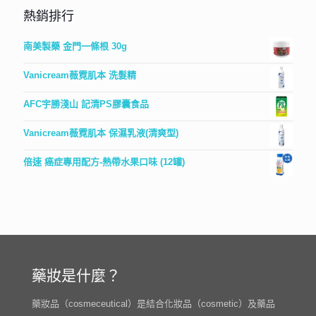
熱銷排行
南美製藥 金門一條根 30g
Vanicream薇霓肌本 洗髮精
AFC宇勝淺山 記清PS膠囊食品
Vanicream薇霓肌本 保濕乳液(清爽型)
倍速 癌症專用配方-熱帶水果口味 (12罐)
藥妝是什麼？
藥妝品（cosmeceutical）是結合化妝品（cosmetic）及藥品