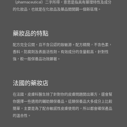
（pharmaceutical）二字所得，意思是指具有藥理特性及成分
的化妝品，也就是在化妝品及藥品間開闢一個新區塊。
藥妝品的特點
配方完全公開，且不含公認的致敏源。配方精簡，不含色素，
香料，防腐劑及表面活性劑。有效成分的含量較高，針對性
強，較一般保養品功效顯著。
法國的藥妝店
在法國，皮膚科醫生除了針對你的皮膚問題開出藥方，還會幫
你選擇一些適用的輔助類保養品。這類保養品大多成分上比較
簡單，主要是為了配合敏感性皮膚使用的，所以都會確保產品
的溫合性。