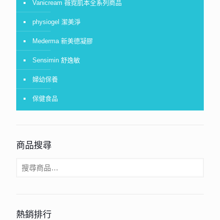
Vanicream 薇霓肌本全系列商品
physiogel 潔美淨
Mederma 新美德凝膠
Sensimin 舒逸敏
婦幼保養
保健食品
商品搜尋
熱銷排行