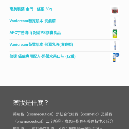
南美製藥 金門一條根 30g
Vanicream薇霓肌本 洗髮精
AFC宇勝淺山 記清PS膠囊食品
Vanicream薇霓肌本 保濕乳液(清爽型)
倍速 癌症專用配方-熱帶水果口味 (12罐)
藥妝是什麼？
藥妝品（cosmeceutical）是結合化妝品（cosmetic）及藥品
（pharmaceutical）二字所得，意思是指具有藥理特性及成分
的化妝品，也就是在化妝品及藥品間開闢一個新區塊。