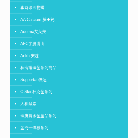
李時珍四物鐵
AA Calcium 藤田鈣
Aderma艾芙美
AFC宇勝淺山
Ankh 安蔻
私密護理全系列商品
Supportan倍速
C-Skin杜克全系列
大和酵素
理膚寶水全產品系列
金門一條根系列