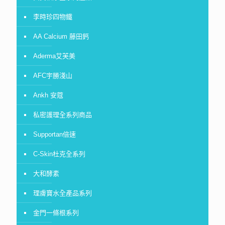
李時珍四物鐵
AA Calcium 藤田鈣
Aderma艾芙美
AFC宇勝淺山
Ankh 安蔻
私密護理全系列商品
Supportan倍速
C-Skin杜克全系列
大和酵素
理膚寶水全產品系列
金門一條根系列