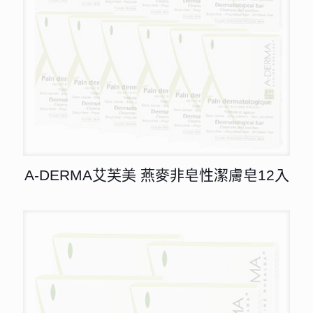
A-DERMA艾芙美 燕麥非皂性潔膚皂12入