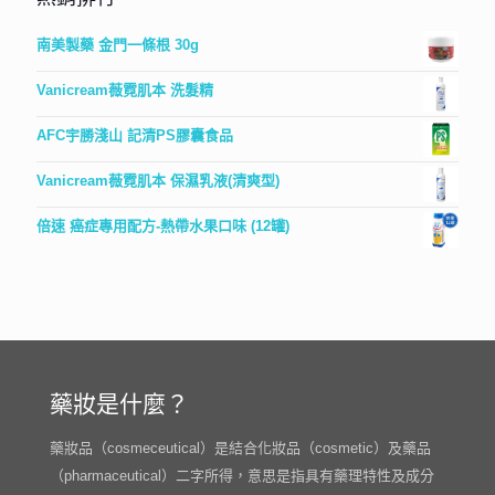
南美製藥 金門一條根 30g
Vanicream薇霓肌本 洗髮精
AFC宇勝淺山 記清PS膠囊食品
Vanicream薇霓肌本 保濕乳液(清爽型)
倍速 癌症專用配方-熱帶水果口味 (12罐)
藥妝是什麼？
藥妝品（cosmeceutical）是結合化妝品（cosmetic）及藥品
（pharmaceutical）二字所得，意思是指具有藥理特性及成分