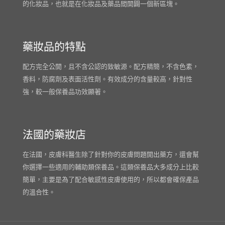
的化妝品，也就是在化妝品及藥品間開闢一個新區塊。
藥妝品的特點
配方完全公開，且不含公認的致敏源。配方精簡，不含色素，
香料，防腐劑及表面活性劑。有效成分的含量較高，針對性
強，較一般保養品功效顯著。
法國的藥妝店
在法國，皮膚科醫生除了針對你的皮膚問題開出藥方，還會幫
你選擇一些適用的輔助類保養品。這類保養品大多成分上比較
簡單，主要是為了配合敏感性皮膚使用的，所以都會確保產品
的溫合性。