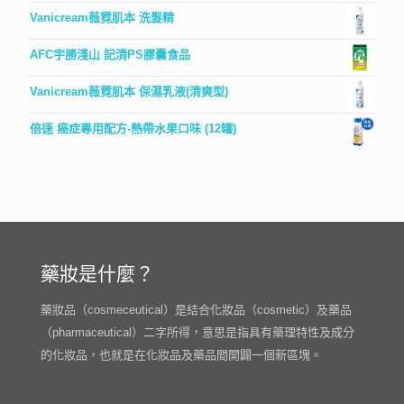
Vanicream薇霓肌本 洗髮精
AFC宇勝淺山 記清PS膠囊食品
Vanicream薇霓肌本 保濕乳液(清爽型)
倍速 癌症專用配方-熱帶水果口味 (12罐)
藥妝是什麼？
藥妝品（cosmeceutical）是結合化妝品（cosmetic）及藥品
（pharmaceutical）二字所得，意思是指具有藥理特性及成分
的化妝品，也就是在化妝品及藥品間開闢一個新區塊。