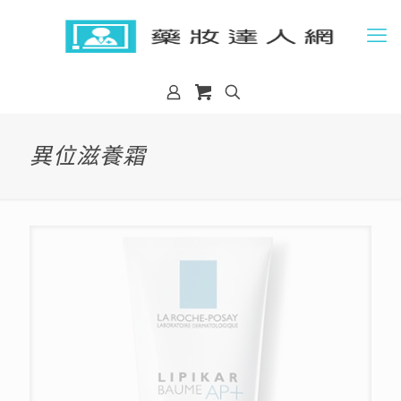
異位滋養霜