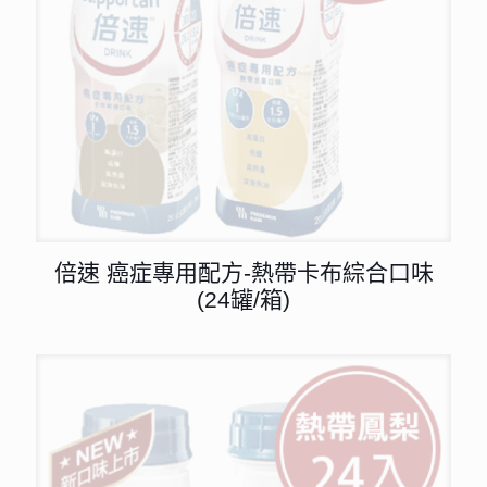
倍速 癌症專用配方-熱帶卡布綜合口味
(24罐/箱)