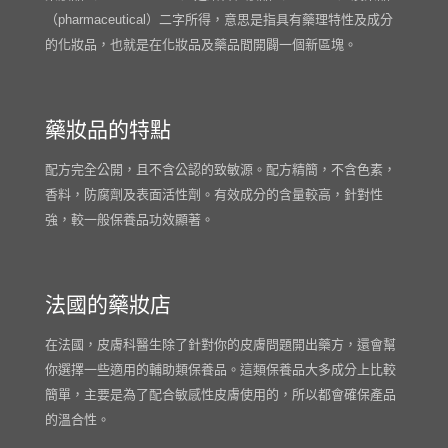
（pharmaceutical）二字所得，意思是指具有藥理特性及成分
的化妝品，也就是在化妝品及藥品間開闢一個新區塊。
藥妝品的特點
配方完全公開，且不含公認的致敏源。配方精簡，不含色素，
香料，防腐劑及表面活性劑。有效成分的含量較高，針對性
強，較一般保養品功效顯著。
法國的藥妝店
在法國，皮膚科醫生除了針對你的皮膚問題開出藥方，還會幫
你選擇一些適用的輔助類保養品。這類保養品大多成分上比較
簡單，主要是為了配合敏感性皮膚使用的，所以都會確保產品
的溫合性。