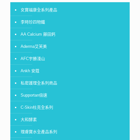
女寶福康全系列產品
李時珍四物鐵
AA Calcium 藤田鈣
Aderma艾芙美
AFC宇勝淺山
Ankh 安蔻
私密護理全系列商品
Supportan倍速
C-Skin杜克全系列
大和酵素
理膚寶水全產品系列