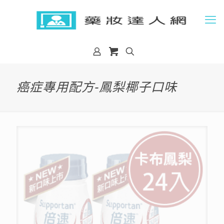
癌症專用配方-鳳梨椰子口味