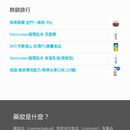
熱銷排行
南美製藥 金門一條根 30g
Vanicream薇霓肌本 洗髮精
AFC宇勝淺山 記清PS膠囊食品
Vanicream薇霓肌本 保濕乳液(清爽型)
倍速 癌症專用配方-熱帶水果口味 (12罐)
藥妝是什麼？
藥妝品（cosmeceutical）是結合化妝品（cosmetic）及藥品