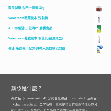
南美製藥 金門一條根 30g
Vanicream薇霓肌本 洗髮精
AFC宇勝淺山 記清PS膠囊食品
Vanicream薇霓肌本 保濕乳液(清爽型)
倍速 癌症專用配方-熱帶水果口味 (12罐)
藥妝是什麼？
藥妝品（cosmeceutical）是結合化妝品（cosmetic）及藥品
（pharmaceutical）二字所得，意思是指具有藥理特性及成分
的化妝品，也就是在化妝品及藥品間開闢一個新區塊。