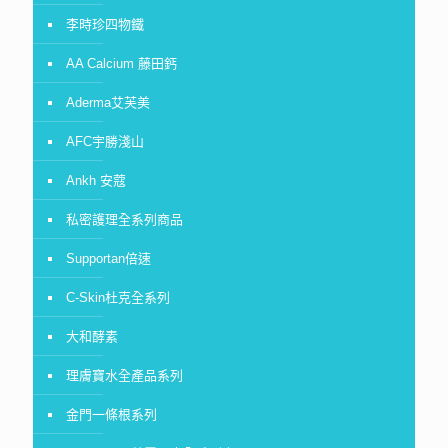
李時珍四物鐵
AA Calcium 藤田鈣
Aderma艾芙美
AFC宇勝淺山
Ankh 安蔻
私密護理全系列商品
Supportan倍速
C-Skin杜克全系列
大和酵素
理膚寶水全產品系列
金門一條根系列