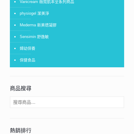
Vanicream 薇霓肌本全系列商品
physiogel 潔美淨
Mederma 新美德凝膠
Sensimin 舒逸敏
婦幼保養
保健食品
商品搜尋
熱銷排行