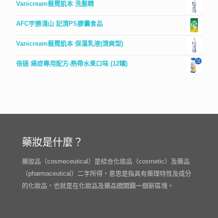
Vanicream薇霓肌本 洗髮精
AFC宇勝淺山 記清PS膠囊食品
Vanicream薇霓肌本 保濕乳液(清爽型)
倍速 癌症專用配方-熱帶水果口味 (12罐)
藥妝是什麼？
藥妝品（cosmeceutical）是結合化妝品（cosmetic）及藥品
（pharmaceutical）二字所得，意思是指具有藥理特性及成分
的化妝品，也就是在化妝品及藥品間開闢一個新區塊。