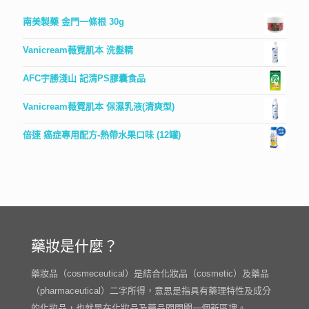
南美製藥 金門一條根 30g
Vanicream薇霓肌本 洗髮精
AFC宇勝淺山 記清PS膠囊食品
Vanicream薇霓肌本 保濕乳液(清爽型)
倍速 癌症專用配方-熱帶水果口味 (12罐)
藥妝是什麼？
藥妝品（cosmeceutical）是結合化妝品（cosmetic）及藥品
（pharmaceutical）二字所得，意思是指具有藥理特性及成分
的化妝品，也就是在化妝品及藥品間開闢一個新區塊。