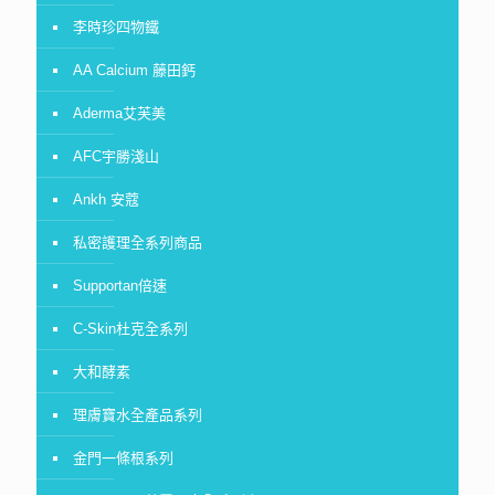
李時珍四物鐵
AA Calcium 藤田鈣
Aderma艾芙美
AFC宇勝淺山
Ankh 安蔻
私密護理全系列商品
Supportan倍速
C-Skin杜克全系列
大和酵素
理膚寶水全產品系列
金門一條根系列