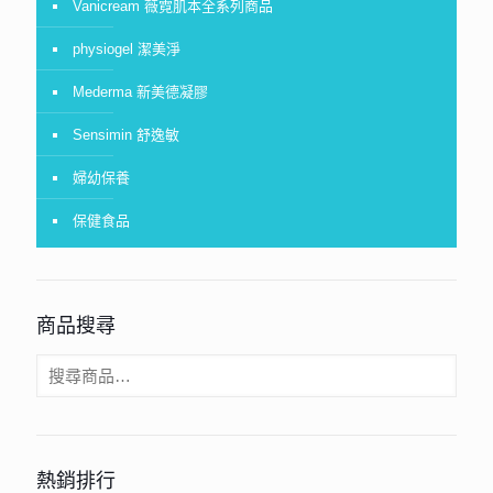
Vanicream 薇霓肌本全系列商品
physiogel 潔美淨
Mederma 新美德凝膠
Sensimin 舒逸敏
婦幼保養
保健食品
商品搜尋
熱銷排行