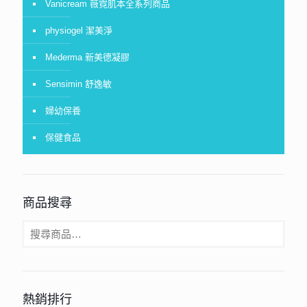
Vanicream 薇霓肌本全系列商品
physiogel 潔美淨
Mederma 新美德凝膠
Sensimin 舒逸敏
婦幼保養
保健食品
商品搜尋
熱銷排行