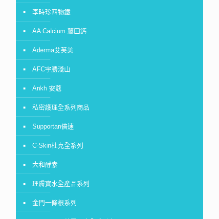
李時珍四物鐵
AA Calcium 藤田鈣
Aderma艾芙美
AFC宇勝淺山
Ankh 安蔻
私密護理全系列商品
Supportan倍速
C-Skin杜克全系列
大和酵素
理膚寶水全產品系列
金門一條根系列