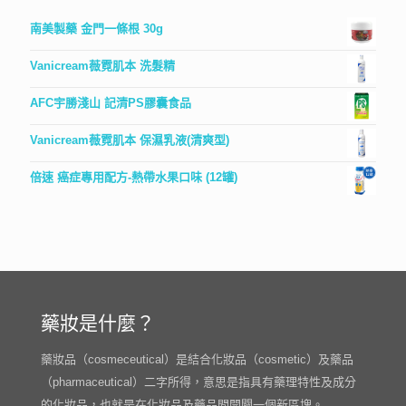
南美製藥 金門一條根 30g
Vanicream薇霓肌本 洗髮精
AFC宇勝淺山 記清PS膠囊食品
Vanicream薇霓肌本 保濕乳液(清爽型)
倍速 癌症專用配方-熱帶水果口味 (12罐)
藥妝是什麼？
藥妝品（cosmeceutical）是結合化妝品（cosmetic）及藥品
（pharmaceutical）二字所得，意思是指具有藥理特性及成分
的化妝品，也就是在化妝品及藥品間開闢一個新區塊。