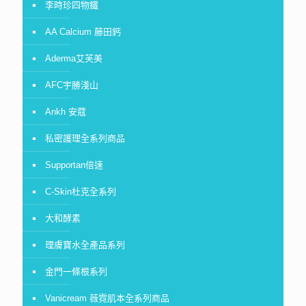
李時珍四物鐵
AA Calcium 藤田鈣
Aderma艾芙美
AFC宇勝淺山
Ankh 安蔻
私密護理全系列商品
Supportan倍速
C-Skin杜克全系列
大和酵素
理膚寶水全產品系列
金門一條根系列
Vanicream 薇霓肌本全系列商品