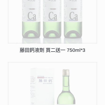
藤田鈣液劑 買二送一 750ml*3