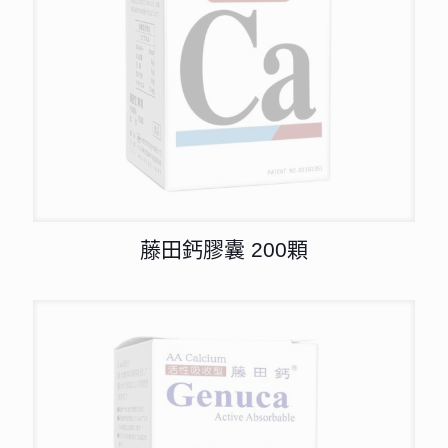
藤田鈣膠囊 200顆