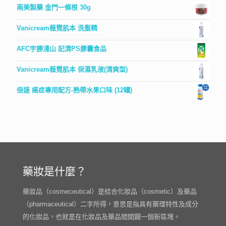
南美製藥 金門一條根 30g
Vanicream薇霓肌本 洗髮精
AFC宇勝淺山 記清PS膠囊食品
Vanicream薇霓肌本 保濕乳液(清爽型)
倍速 癌症專用配方-熱帶水果口味 (12罐)
藥妝是什麼？
藥妝品（cosmeceutical）是結合化妝品（cosmetic）及藥品
（pharmaceutical）二字所得，意思是指具有藥理特性及成分
的化妝品，也就是在化妝品及藥品間開闢一個新區塊。