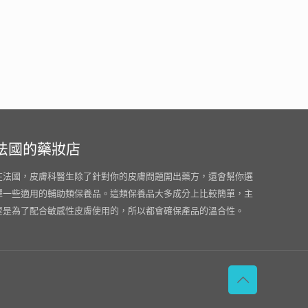
法國的藥妝店
在法國，皮膚科醫生除了針對你的皮膚問題開出藥方，還會幫你選
擇一些適用的輔助類保養品。這類保養品大多成分上比較簡單，主
要是為了配合敏感性皮膚使用的，所以都會確保產品的溫合性。