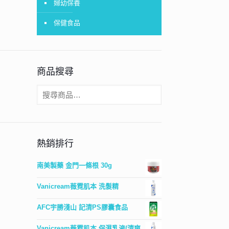
婦幼保養
保健食品
商品搜尋
熱銷排行
南美製藥 金門一條根 30g
Vanicream薇霓肌本 洗髮精
AFC宇勝淺山 記清PS膠囊食品
Vanicream薇霓肌本 保濕乳液(清爽