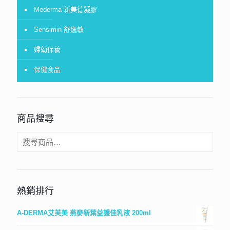
Mederma 新美德凝膠
Sensimin 舒逸敏
婦幼保養
保健食品
商品搜尋
熱銷排行
A-DERMA艾芙美 燕麥新葉益護佳乳液 200ml