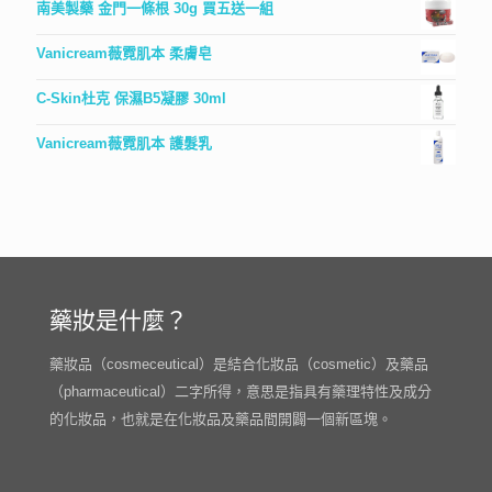
南美製藥 金門一條根 30g 買五送一組
Vanicream薇霓肌本 柔膚皂
C-Skin杜克 保濕B5凝膠 30ml
Vanicream薇霓肌本 護髮乳
藥妝是什麼？
藥妝品（cosmeceutical）是結合化妝品（cosmetic）及藥品
（pharmaceutical）二字所得，意思是指具有藥理特性及成分
的化妝品，也就是在化妝品及藥品間開闢一個新區塊。