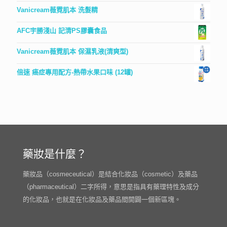
Vanicream薇霓肌本 洗髮精
AFC宇勝淺山 記清PS膠囊食品
Vanicream薇霓肌本 保濕乳液(清爽型)
倍速 癌症專用配方-熱帶水果口味 (12罐)
藥妝是什麼？
藥妝品（cosmeceutical）是結合化妝品（cosmetic）及藥品
（pharmaceutical）二字所得，意思是指具有藥理特性及成分
的化妝品，也就是在化妝品及藥品間開闢一個新區塊。