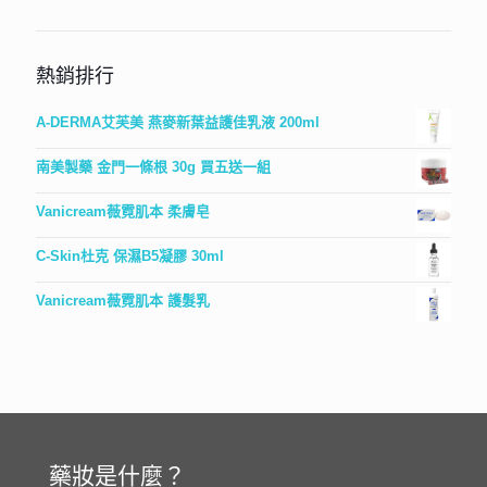
熱銷排行
A-DERMA艾芙美 燕麥新葉益護佳乳液 200ml
南美製藥 金門一條根 30g 買五送一組
Vanicream薇霓肌本 柔膚皂
C-Skin杜克 保濕B5凝膠 30ml
Vanicream薇霓肌本 護髮乳
藥妝是什麼？