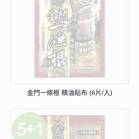
金門一條根 精油貼布 (6片/入)