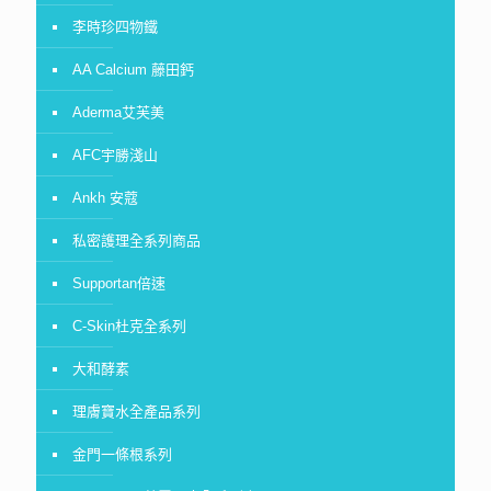
李時珍四物鐵
AA Calcium 藤田鈣
Aderma艾芙美
AFC宇勝淺山
Ankh 安蔻
私密護理全系列商品
Supportan倍速
C-Skin杜克全系列
大和酵素
理膚寶水全產品系列
金門一條根系列