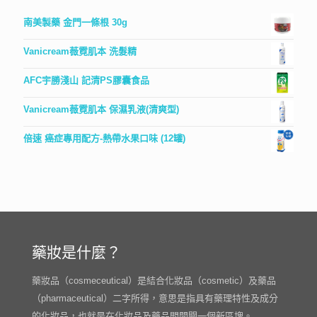
南美製藥 金門一條根 30g
Vanicream薇霓肌本 洗髮精
AFC宇勝淺山 記清PS膠囊食品
Vanicream薇霓肌本 保濕乳液(清爽型)
倍速 癌症專用配方-熱帶水果口味 (12罐)
藥妝是什麼？
藥妝品（cosmeceutical）是結合化妝品（cosmetic）及藥品
（pharmaceutical）二字所得，意思是指具有藥理特性及成分
的化妝品，也就是在化妝品及藥品間開闢一個新區塊。