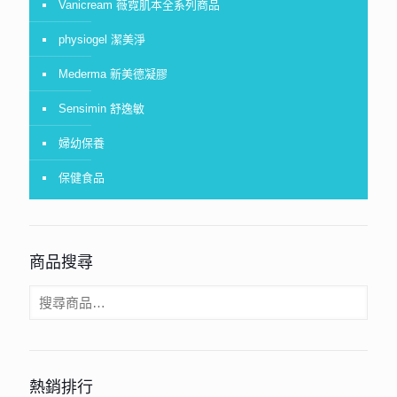
Vanicream 薇霓肌本全系列商品
physiogel 潔美淨
Mederma 新美德凝膠
Sensimin 舒逸敏
婦幼保養
保健食品
商品搜尋
熱銷排行