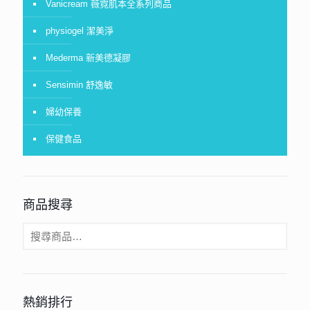
Vanicream 薇霓肌本全系列商品
physiogel 潔美淨
Mederma 新美德凝膠
Sensimin 舒逸敏
婦幼保養
保健食品
商品搜尋
熱銷排行