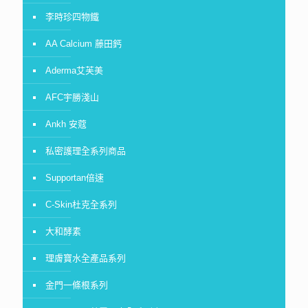
李時珍四物鐵
AA Calcium 藤田鈣
Aderma艾芙美
AFC宇勝淺山
Ankh 安蔻
私密護理全系列商品
Supportan倍速
C-Skin杜克全系列
大和酵素
理膚寶水全產品系列
金門一條根系列