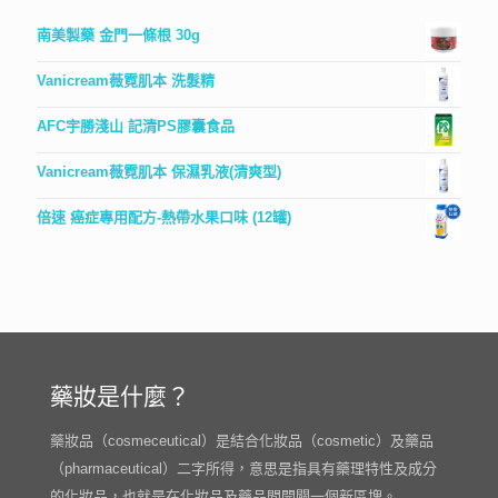
南美製藥 金門一條根 30g
Vanicream薇霓肌本 洗髮精
AFC宇勝淺山 記清PS膠囊食品
Vanicream薇霓肌本 保濕乳液(清爽型)
倍速 癌症專用配方-熱帶水果口味 (12罐)
藥妝是什麼？
藥妝品（cosmeceutical）是結合化妝品（cosmetic）及藥品
（pharmaceutical）二字所得，意思是指具有藥理特性及成分
的化妝品，也就是在化妝品及藥品間開闢一個新區塊。