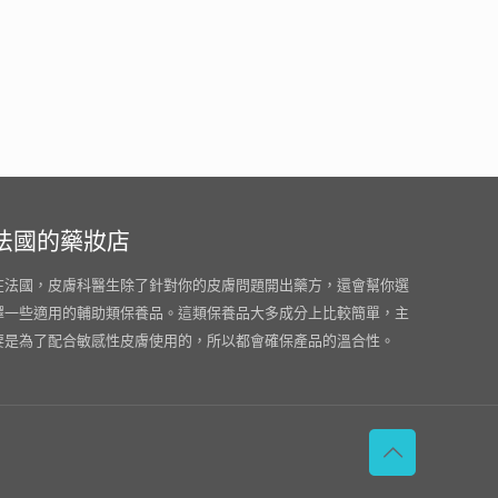
法國的藥妝店
在法國，皮膚科醫生除了針對你的皮膚問題開出藥方，還會幫你選
擇一些適用的輔助類保養品。這類保養品大多成分上比較簡單，主
要是為了配合敏感性皮膚使用的，所以都會確保產品的溫合性。