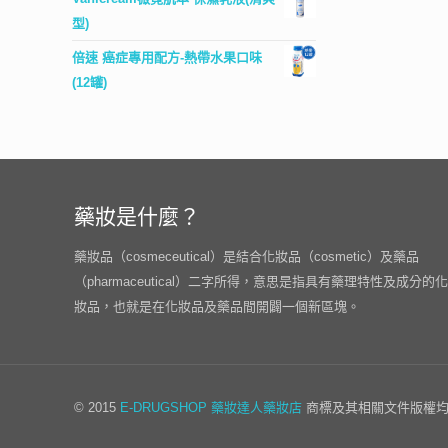
型)
倍速 癌症專用配方-熱帶水果口味
(12罐)
藥妝是什麼？
藥妝品（cosmeceutical）是結合化妝品（cosmetic）及藥品
（pharmaceutical）二字所得，意思是指具有藥理特性及成分的化
妝品，也就是在化妝品及藥品間開闢一個新區塊。
© 2015
E-DRUGSHOP
藥妝達人藥妝店
商標及其相關文件版權均