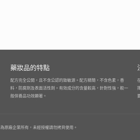
藥妝品的特點
配方完全公開，且不含公認的致敏源。配方精簡，不含色素，香
料，防腐劑及表面活性劑。有效成分的含量較高，針對性強，較一
般保養品功效顯著。
為原廠企業所有，未經授權請勿拷貝使用。