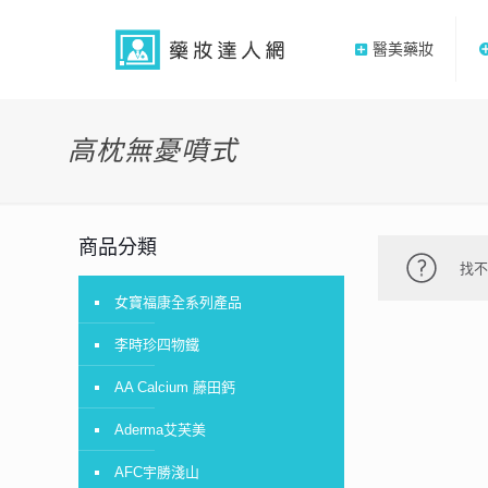
醫美藥妝
高枕無憂噴式
商品分類
找
女寶福康全系列產品
李時珍四物鐵
AA Calcium 藤田鈣
Aderma艾芙美
AFC宇勝淺山