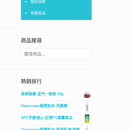
婦幼保養
保健食品
商品搜尋
熱銷排行
南美製藥 金門一條根 30g
Vanicream薇霓肌本 洗髮精
AFC宇勝淺山 記清PS膠囊食品
Vanicream薇霓肌本 保濕乳液(清爽