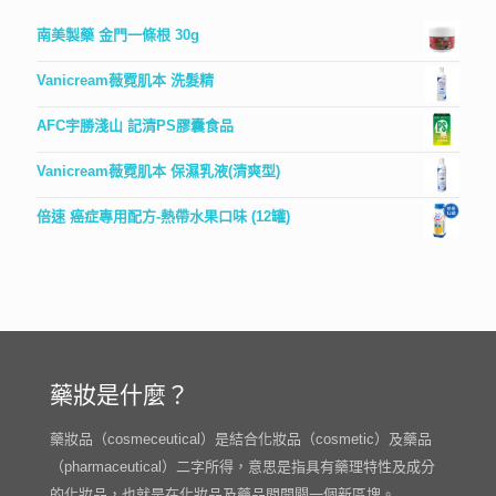
南美製藥 金門一條根 30g
Vanicream薇霓肌本 洗髮精
AFC宇勝淺山 記清PS膠囊食品
Vanicream薇霓肌本 保濕乳液(清爽型)
倍速 癌症專用配方-熱帶水果口味 (12罐)
藥妝是什麼？
藥妝品（cosmeceutical）是結合化妝品（cosmetic）及藥品
（pharmaceutical）二字所得，意思是指具有藥理特性及成分
的化妝品，也就是在化妝品及藥品間開闢一個新區塊。