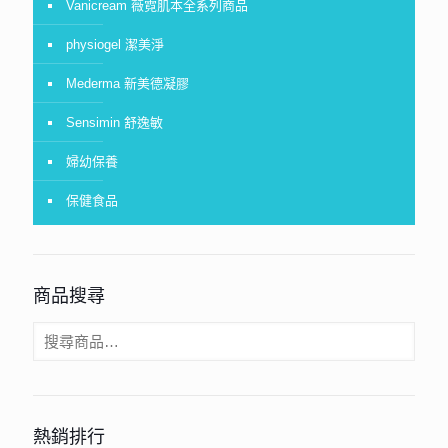
Vanicream 薇霓肌本全系列商品
physiogel 潔美淨
Mederma 新美德凝膠
Sensimin 舒逸敏
婦幼保養
保健食品
商品搜尋
熱銷排行