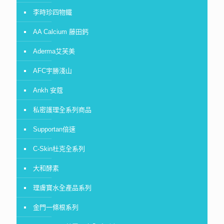
李時珍四物鐵
AA Calcium 藤田鈣
Aderma艾芙美
AFC宇勝淺山
Ankh 安蔻
私密護理全系列商品
Supportan倍速
C-Skin杜克全系列
大和酵素
理膚寶水全產品系列
金門一條根系列