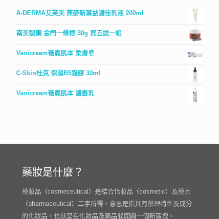
A-DERMA艾芙美 燕麥新葉益護佳乳液 200ml
南美製藥 金門一條根 30g 買五送一組
Vanicream薇霓肌本 柔膚皂
C-Skin杜克 保濕B5凝膠 30ml
Vanicream薇霓肌本 護髮乳
藥妝是什麼？
藥妝品（cosmeceutical）是結合化妝品（cosmetic）及藥品
（pharmaceutical）二字所得，意思是指具有藥理特性及成分
的化妝品，也就是在化妝品及藥品間開闢一個新區塊。