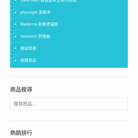
Vanicream 薇霓肌本全系列商品
physiogel 潔美淨
Mederma 新美德凝膠
Sensimin 舒逸敏
婦幼保養
保健食品
商品搜尋
熱銷排行