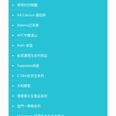
李時珍四物鐵
AA Calcium 藤田鈣
Aderma艾芙美
AFC宇勝淺山
Ankh 安蔻
私密護理全系列商品
Supportan倍速
C-Skin杜克全系列
大和酵素
理膚寶水全產品系列
金門一條根系列