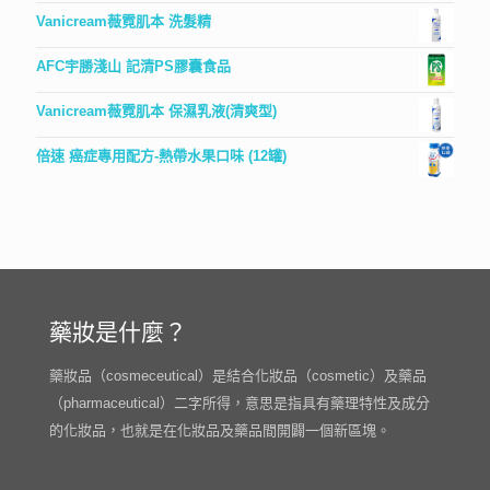
Vanicream薇霓肌本 洗髮精
AFC宇勝淺山 記清PS膠囊食品
Vanicream薇霓肌本 保濕乳液(清爽型)
倍速 癌症專用配方-熱帶水果口味 (12罐)
藥妝是什麼？
藥妝品（cosmeceutical）是結合化妝品（cosmetic）及藥品
（pharmaceutical）二字所得，意思是指具有藥理特性及成分
的化妝品，也就是在化妝品及藥品間開闢一個新區塊。