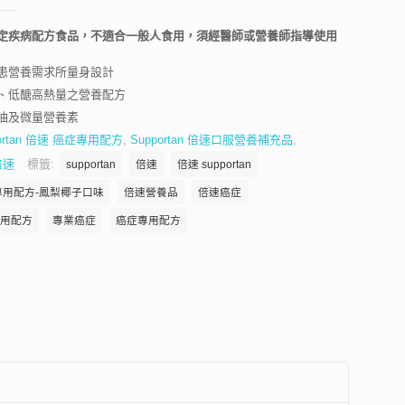
定疾病配方食品，不適合一般人食用，須經醫師或營養師指導使用
患營養需求所量身設計
、低醣高熱量之營養配方
油及微量營養素
portan 倍速 癌症專用配方
,
Supportan 倍速口服營養補充品
,
n倍速
標籤:
supportan
倍速
倍速 supportan
專用配方-鳳梨椰子口味
倍速營養品
倍速癌症
用配方
專業癌症
癌症專用配方