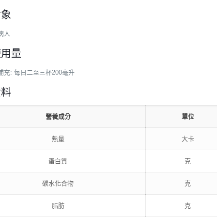
對象
病人
使用量
補充: 每日二至三杯200毫升
資料
營養成分
單位
熱量
大卡
蛋白質
克
碳水化合物
克
脂肪
克