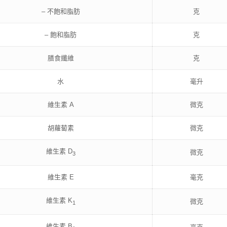
– 不飽和脂肪
克
– 飽和脂肪
克
膳食纖維
克
水
毫升
維生素 A
微克
胡蘿蔔素
微克
維生素 D
微克
3
維生素 E
毫克
維生素 K
微克
1
維生素 B