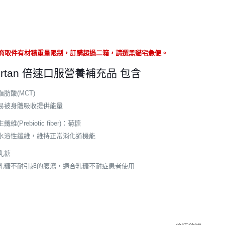
超商取件有材積重量限制，訂購超過二箱，請選黑貓宅急便。
portan 倍速口服營養補充品
包含
肪酸(MCT)
易被身體吸收提供能量
維(Prebiotic fiber)：菊糖
水溶性纖維，維持正常消化道機能
乳糖
乳糖不耐引起的腹瀉，適合乳糖不耐症患者使用