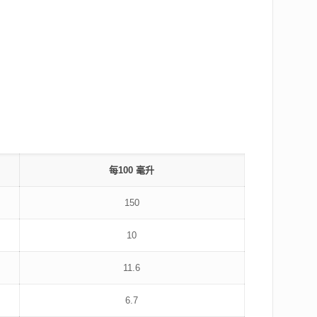
每100 毫升
150
10
11.6
6.7