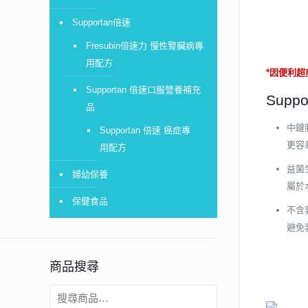
Supportan倍速
Fresubin倍速力 慢性腎臟病專
用配方
*因便利
Supportan 倍速口服營養補充
Sup
品
中鏈脂
Supportan 倍速 癌症專
更容
用配方
益菌生纖
婦幼保養
屬於
保健食品
不含
避免
商品搜尋