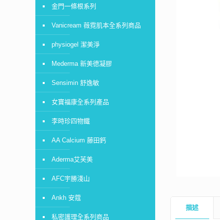
金門一條根系列
Vanicream 薇霓肌本全系列商品
physiogel 潔美淨
Mederma 新美德凝膠
Sensimin 舒逸敏
女寶福康全系列產品
李時珍四物鐵
AA Calcium 藤田鈣
Aderma艾芙美
AFC宇勝淺山
Ankh 安蔻
描述
私密護理全系列商品