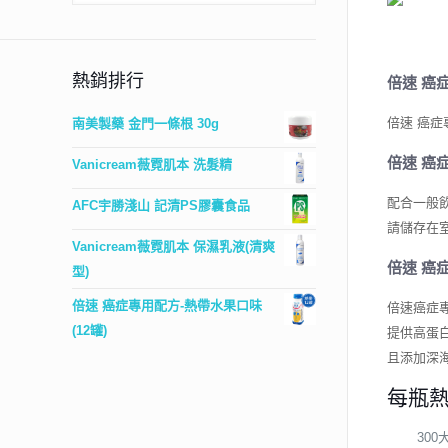
熱銷排行
倍速 癌
倍速 癌症專
南美製藥 金門一條根 30g
倍速 癌
Vanicream薇霓肌本 洗髮精
配合一般
AFC宇勝淺山 記清PS膠囊食品
請儲存在
Vanicream薇霓肌本 保濕乳液(清爽
倍速 癌
型)
倍速 癌症專用配方-熱帶水果口味
倍速癌症
(12罐)
提供高蛋
且添加深
每瓶
300