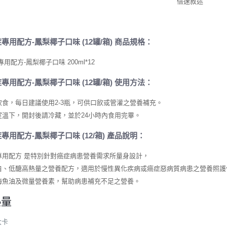
症專用配方-鳳梨椰子口味
(12罐/箱) 商品規格：
用配方-鳳梨椰子口味 200ml*12
症專用配方-鳳梨椰子口味
(12罐/箱) 使用方法：
飲食，每日建議使用2-3瓶，可供口飲或管灌之營養補充。
室溫下，開封後請冷藏，並於24小時內食用完畢。
症專用配方-鳳梨椰子口味
(12/箱) 產品說明：
專用配方 是特別針對癌症病患營養需求所量身設計，
白、低醣高熱量之營養配方，適用於慢性異化疾病或癌症惡病質病患之營養照護
海魚油及微量營養素，幫助病患補充不足之營養。
熱量
大卡