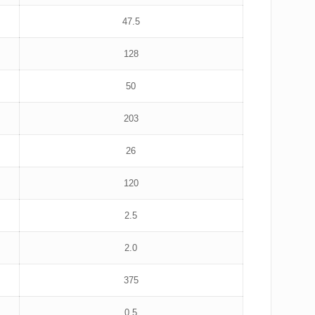
47.5
128
50
203
26
120
2.5
2.0
375
0.5