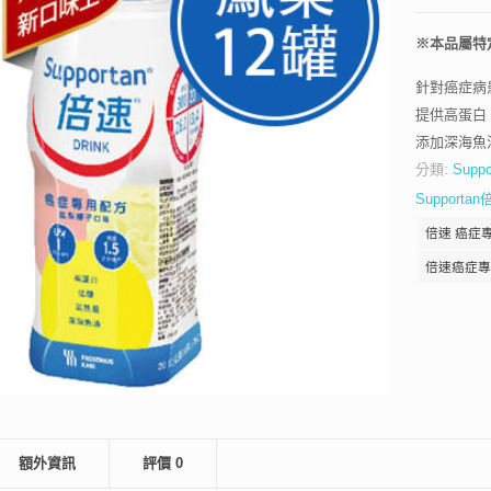
※本品屬特
針對癌症病
提供高蛋白
添加深海魚
分類:
Sup
Supporta
倍速 癌症
倍速癌症專
額外資訊
評價
0