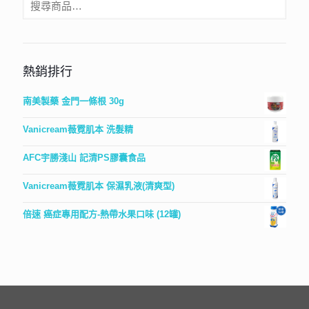
熱銷排行
南美製藥 金門一條根 30g
Vanicream薇霓肌本 洗髮精
AFC宇勝淺山 記清PS膠囊食品
Vanicream薇霓肌本 保濕乳液(清爽型)
倍速 癌症專用配方-熱帶水果口味 (12罐)