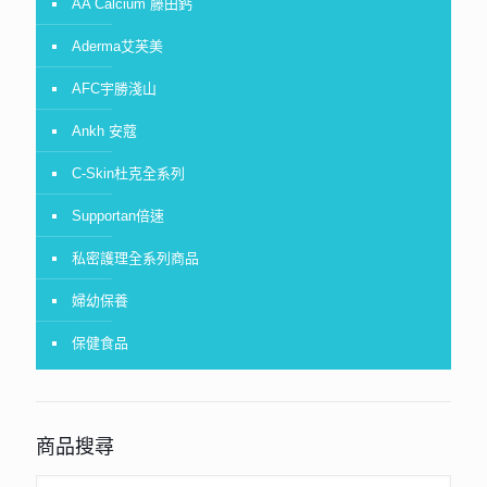
AA Calcium 藤田鈣
Aderma艾芙美
AFC宇勝淺山
Ankh 安蔻
C-Skin杜克全系列
Supportan倍速
私密護理全系列商品
婦幼保養
保健食品
商品搜尋