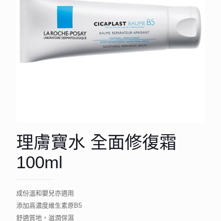
理膚寶水 全面修復霜
100ml
成份溫和嬰兒亦適用
添加高濃度維生素原B5
舒適質地，滋潤保濕