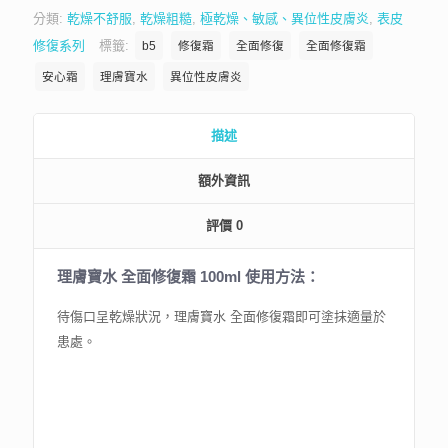
分類:
乾燥不舒服
,
乾燥粗糙
,
極乾燥、敏感、異位性皮膚炎
,
表皮
修復系列
標籤:
b5
修復霜
全面修復
全面修復霜
安心霜
理膚寶水
異位性皮膚炎
描述
額外資訊
評價
0
理膚寶水 全面修復霜 100ml 使用方法：
待傷口呈乾燥狀況，理膚寶水 全面修復霜即可塗抹適量於
患處。