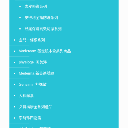
表皮修復系列
安得利全護防曬系列
舒緩保濕高效清潔系列
金門一條根系列
Vanicream 薇霓肌本全系列商品
physiogel 潔美淨
Mederma 新美德凝膠
Sensimin 舒逸敏
大和酵素
女寶福康全系列產品
李時珍四物鐵