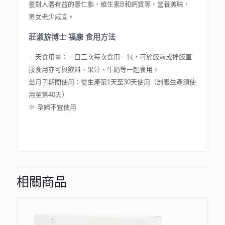
量對人體有益的薏仁脂，維生素B和鈣質等，營養美味，
男女老少咸宜。
莊淑旂博士 福康 食用方法
一天食用量：一日三次每次食用一包，可於飯前或拌飯直
接食用亦可與飲料、果汁、牛奶等一起食用。
坐月子期間使用：從生產第1天至30天使用（剖腹生產須使
用至第40天）
※ 孕婦不宜使用
相關商品