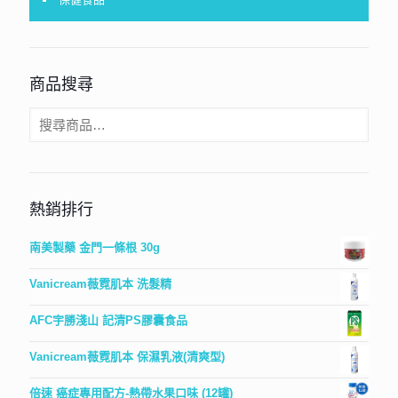
商品搜尋
熱銷排行
南美製藥 金門一條根 30g
Vanicream薇霓肌本 洗髮精
AFC宇勝淺山 記清PS膠囊食品
Vanicream薇霓肌本 保濕乳液(清爽型)
倍速 癌症專用配方-熱帶水果口味 (12罐)