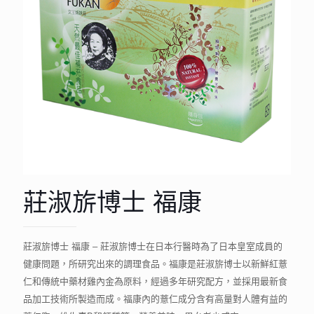
莊淑旂博士 福康
莊淑旂博士 福康 – 莊淑旂博士在日本行醫時為了日本皇室成員的
健康問題，所研究出來的調理食品。福康是莊淑旂博士以新鮮紅薏
仁和傳統中藥材雞內金為原料，經過多年研究配方，並採用最新食
品加工技術所製造而成。福康內的薏仁成分含有高量對人體有益的