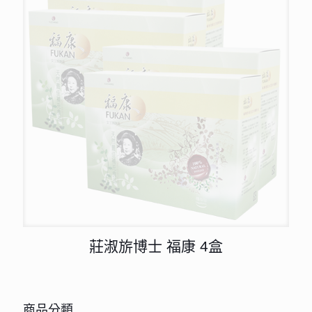
莊淑旂博士 福康 4盒
商品分類