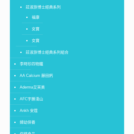
莊淑旂博士經典系列
福康
女寶
女寶
莊淑旂博士經典系列組合
李時珍四物鐵
AA Calcium 藤田鈣
Aderma艾芙美
AFC宇勝淺山
Ankh 安蔻
婦幼保養
保健食品