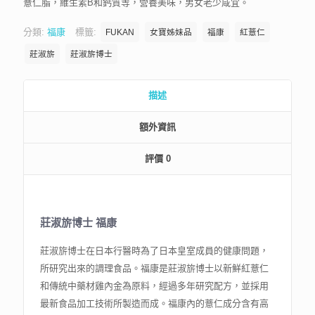
薏仁脂，維生素B和鈣質等，營養美味，男女老少咸宜。
分類:
福康
標籤:
FUKAN
女寶姊妹品
福康
紅薏仁
莊淑旂
莊淑旂博士
描述
額外資訊
評價
0
莊淑旂博士 福康
莊淑旂博士在日本行醫時為了日本皇室成員的健康問題，
所研究出來的調理食品。福康是莊淑旂博士以新鮮紅薏仁
和傳統中藥材雞內金為原料，經過多年研究配方，並採用
最新食品加工技術所製造而成。福康內的薏仁成分含有高