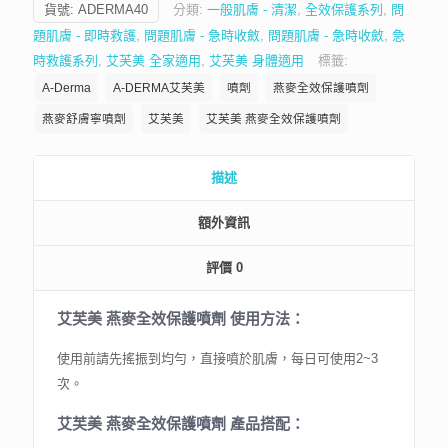
貨號:
ADERMA40
分類:
一般肌膚 - 清潔
,
全效保護系列
,
問
題肌膚 - 即時救護
,
問題肌膚 - 急時收斂
,
問題肌膚 - 急時收斂
,
急
時救護系列
,
艾芙美 全家適用
,
艾芙美 身體適用
標籤:
A-Derma
A-DERMA艾芙美
噴劑
燕麥全效保護噴劑
燕麥舒膚寧噴劑
艾芙美
艾芙美 燕麥全效保護噴劑
描述
額外資訊
評價
0
艾芙美 燕麥全效保護噴劑 使用方法：
使用前請先搖振到均勻，直接噴於肌膚，每日可使用2~3
次。
艾芙美 燕麥全效保護噴劑 產品搭配：