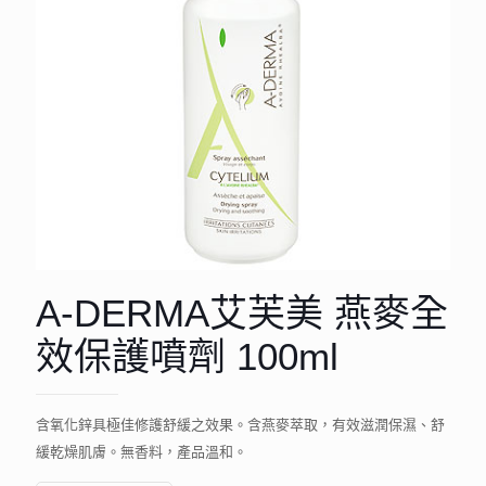
A-DERMA艾芙美 燕麥全
效保護噴劑 100ml
含氧化鋅具極佳修護舒緩之效果。含燕麥萃取，有效滋潤保濕、舒
緩乾燥肌膚。無香料，產品溫和。