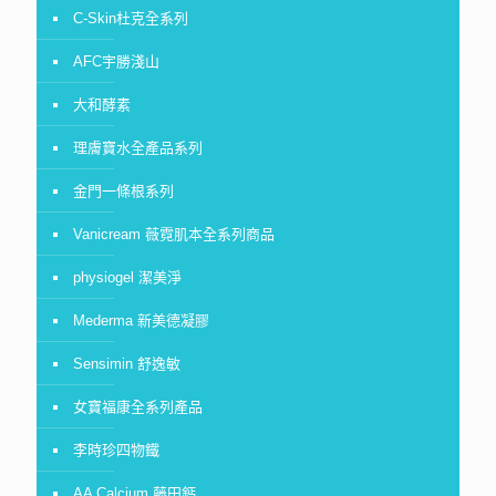
C-Skin杜克全系列
AFC宇勝淺山
大和酵素
理膚寶水全產品系列
金門一條根系列
Vanicream 薇霓肌本全系列商品
physiogel 潔美淨
Mederma 新美德凝膠
Sensimin 舒逸敏
女寶福康全系列產品
李時珍四物鐵
AA Calcium 藤田鈣