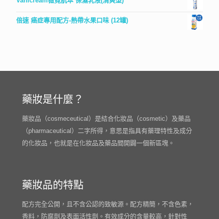
Vanicream薇霓肌本 保濕乳液(清爽型)
倍速 癌症專用配方-熱帶水果口味 (12罐)
藥妝是什麼？
藥妝品（cosmeceutical）是結合化妝品（cosmetic）及藥品
（pharmaceutical）二字所得，意思是指具有藥理特性及成分
的化妝品，也就是在化妝品及藥品間開闢一個新區塊。
藥妝品的特點
配方完全公開，且不含公認的致敏源。配方精簡，不含色素，
香料，防腐劑及表面活性劑。有效成分的含量較高，針對性