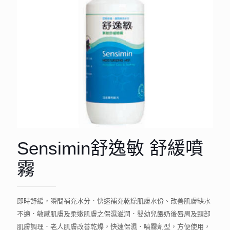
Sensimin舒逸敏 舒緩噴
霧
即時舒緩，瞬間補充水分．快速補充乾燥肌膚水份、改善肌膚缺水
不適．敏感肌膚及柔嫩肌膚之保濕滋潤．嬰幼兒餵奶後唇周及頸部
肌膚調理．老人肌膚改善乾燥，快速保濕．噴霧劑型，方便使用，