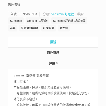
快速吸收
貨號:
SENSIMIN03
分類:
Sensimin 舒逸敏
標籤:
Sensimin
Sensimin舒逸敏
Sensimin舒逸敏 舒緩噴霧
噴霧
異敏舒緩噴霧
舒緩噴霧
舒逸敏
描述
額外資訊
評價
0
Sensimin舒逸敏 舒緩噴霧
使用方法：
本品極溫和、保濕，臉部與身體皆可使用。
．身體保養：肌膚乾燥時直接噴灑使用，快速補充水份，
降低肌膚不適感。
．臉部保養：可當平日肌膚保養時的保濕化妝水使用，若