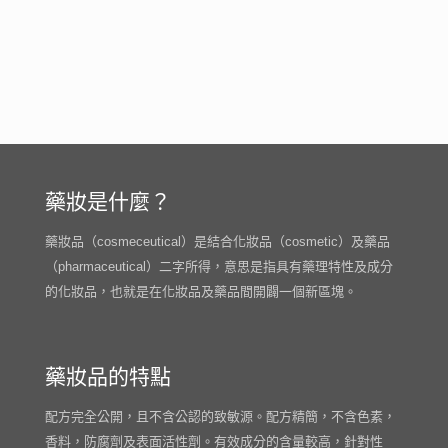
藥妝是什麼？
藥妝品（cosmeceutical）是結合化妝品（cosmetic）及藥品
（pharmaceutical）二字所得，意思是指具有藥理特性及成分
的化妝品，也就是在化妝品及藥品間開闢一個新區塊。
藥妝品的特點
配方完全公開，且不含公認的致敏源。配方精簡，不含色素，
香料，防腐劑及表面活性劑。有效成分的含量較高，針對性